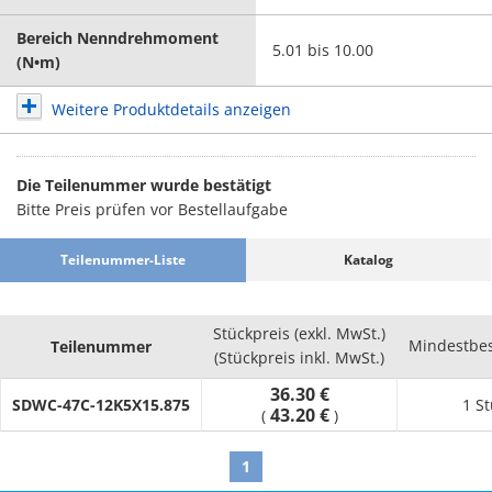
Bereich Nenndrehmoment
5.01 bis 10.00
(N•m)
Weitere Produktdetails anzeigen
Die Teilenummer wurde bestätigt
Bitte Preis prüfen vor Bestellaufgabe
Teilenummer-Liste
Katalog
Stückpreis (exkl. MwSt.)
Mindestbe
Teilenummer
(Stückpreis inkl. MwSt.)
36.30 €
SDWC-47C-12K5X15.875
1 S
43.20 €
(
)
1