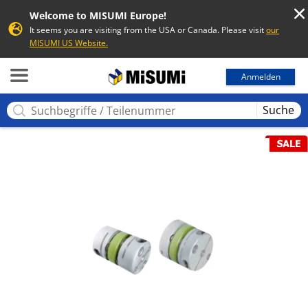
Welcome to MISUMI Europe!
It seems you are visiting from the USA or Canada. Please visit
our
MISUMI US Website.
MISUMI
Anmelden
Suche