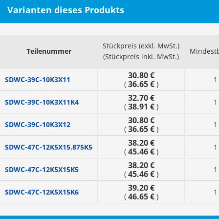
Varianten dieses Produkts
Stückpreis (exkl. MwSt.)
Teilenummer
Mindest
(Stückpreis inkl. MwSt.)
30.80 €
SDWC-39C-10K3X11
1
36.65 €
(
)
32.70 €
SDWC-39C-10K3X11K4
1
38.91 €
(
)
30.80 €
SDWC-39C-10K3X12
1
36.65 €
(
)
38.20 €
SDWC-47C-12K5X15.875K5
1
45.46 €
(
)
38.20 €
SDWC-47C-12K5X15K5
1
45.46 €
(
)
39.20 €
SDWC-47C-12K5X15K6
1
46.65 €
(
)