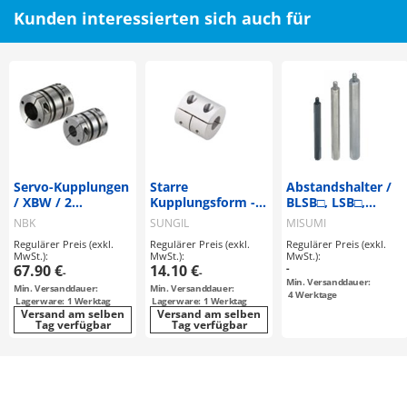
Kunden interessierten sich auch für
Servo-Kupplungen
Starre
Abstandshalter /
/ XBW / 2
Kupplungsform -
BLSB□, LSB□,
Scheiben: Stahl /
Nabenklemmung -
NLSB□, PLSB□,
NBK
SUNGIL
MISUMI
Nabenklemmung /
SLSB□ / Edelstahl,
Regulärer Preis (exkl.
Regulärer Preis (exkl.
Regulärer Preis (exkl.
Korpus:
Stahl / brüniert,
MwSt.):
MwSt.):
MwSt.):
Aluminium
chromatiert,
67.90 €
14.10 €
-
-
-
vernickelt /
Min. Versanddauer:
Min. Versanddauer:
Min. Versanddauer:
Sechskant /
4
Werktage
Lagerware: 1 Werktag
Lagerware: 1 Werktag
Außengewinde,
Versand am selben
Versand am selben
Tag verfügbar
Tag verfügbar
Innengewinde