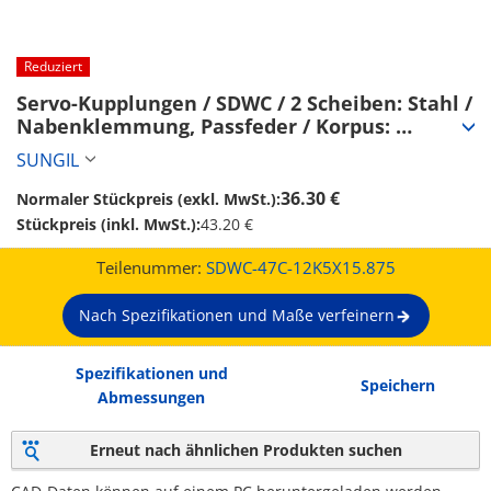
Reduziert
Servo-Kupplungen / SDWC / 2 Scheiben: Stahl / 
Nabenklemmung, Passfeder / Korpus: 
Aluminium (SDWC-47C-12K5X15.875)
SUNGIL
36.30 €
Normaler Stückpreis (exkl. MwSt.):
Stückpreis (inkl. MwSt.):
43.20 €
Teilenummer:
SDWC-47C-12K5X15.875
Nach Spezifikationen und Maße verfeinern
Spezifikationen und
Speichern
Abmessungen
Erneut nach ähnlichen Produkten suchen