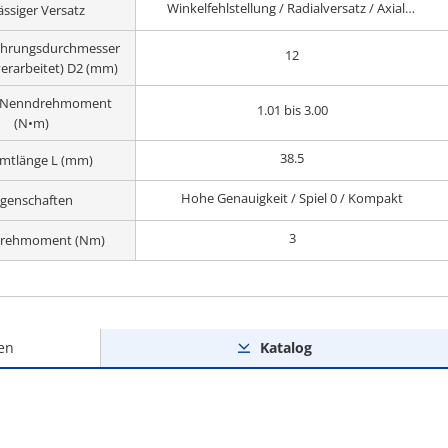
Winkelfehlstellung / Radialversatz / Axial-spiel
ässiger Versatz
hrungsdurchmesser
12
verarbeitet) D2 (mm)
h Nenndrehmoment
1.01 bis 3.00
(N•m)
38.5
mtlänge L (mm)
Hohe Genauigkeit / Spiel 0 / Kompakt
igenschaften
3
rehmoment (Nm)
en
Katalog