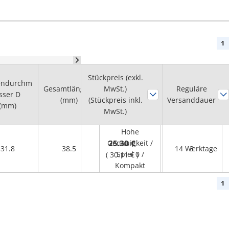
1
Stückpreis (exkl.
endurchm
Nenndrehmom
Gesamtlänge L
MwSt.)
Reguläre
sser D
Eigenschaften
ent
(mm)
(Stückpreis inkl.
Versanddauer
(mm)
(Nm)
MwSt.)
Hohe
Genauigkeit /
25.30 €
31.8
38.5
14 Werktage
3
Spiel 0 /
(
30.11 €
)
Kompakt
1