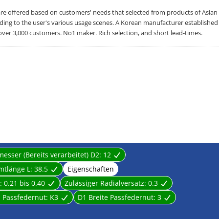
offered based on customers' needs that selected from products of Asian
rding to the user's various usage scenes. A Korean manufacturer established
over 3,000 customers. No1 maker. Rich selection, and short lead-times.
sser (Bereits verarbeitet) D2:
12
mtlänge L:
38.5
Eigenschaften
h:
0.21 bis 0.40
Zulässiger Radialversatz:
0.3
 Passfedernut:
K3
D1 Breite Passfedernut:
3