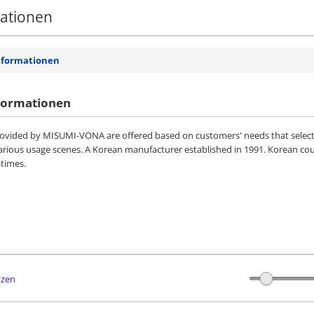
mationen
nformationen
formationen
vided by MISUMI-VONA are offered based on customers' needs that selected 
various usage scenes. A Korean manufacturer established in 1991. Korean co
-times.
tzen