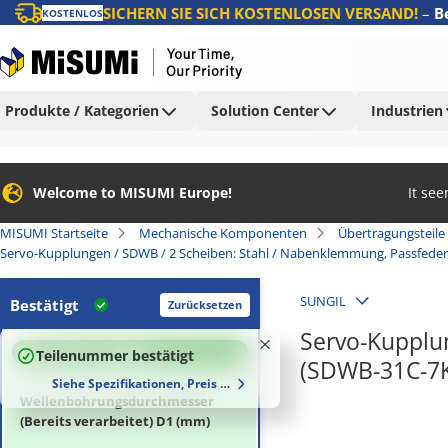
SICHERN SIE SICH KOSTENLOSEN VERSAND!
–
B
KOSTENLOS
Produkte / Kategorien
Solution Center
Industrien
Welcome to MISUMI Europe!
It se
MISUMI Startseite
Mechanische Komponenten
Übertragungsteile
Servo-Kupplungen / SDWB / 2 Scheiben: Stahl / Nabenklemmung, Passfeder
SUNGIL
Bestätigt
Zurücksetzen
Servo-Kupplun
100
%
Teilenummer bestätigt
(SDWB-31C-7
Siehe Spezifikationen, Preis und Lieferzeiten
Wellenbohrungsdurchmesser
(Bereits verarbeitet) D1 (mm)