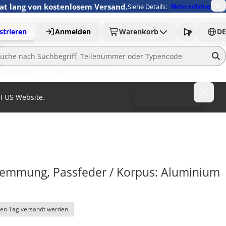
nat lang von kostenlosem Versand.
Siehe Details:
Mehr erfahren
strieren
Anmelden
Warenkorb
DE
MI US Website.
To MISUMI US
lemmung, Passfeder / Korpus: Aluminium 
ben Tag versandt werden.