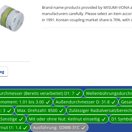
Brand-name products provided by MISUMI-VONA are 
manufacturers carefully. Please select an item acco
in 1991. Korean coupling market share is 70%, with 
og
chmesser (Bereits verarbeitet) D1:
7
Wellenbohrungsdurchme
hmoment:
1.01 bis 3.00
Außendurchmesser D:
31.8
Gesa
t:
3
Max. Drehzahl:
8500
Zulässiger Radialversatzbereic
:
Sonstige
Mit oder ohne Nut:
Keilnut einseitig
D1 Symbol
rnut t1:
1.4
Ausführung:
SDWB-31C