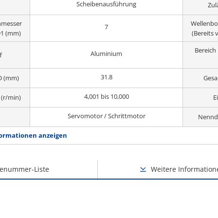
Scheibenausführung
Zul
hmesser
Wellenbo
7
 D1 (mm)
(Bereits 
Bereic
Aluminium
f
31.8
D (mm)
Gesa
4,001 bis 10,000
(r/min)
E
Servomotor / Schrittmotor
Nennd
ormationen anzeigen
lenummer-Liste
Weitere Information