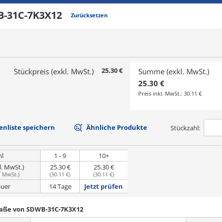
-31C-7K3X12
Zurücksetzen
25.30 €
Stückpreis (exkl. MwSt.)
Summe (exkl. MwSt.)
25.30 €
Preis inkl. MwSt.:
30.11 €
nliste speichern
Ähnliche Produkte
Stückzahl:
hl
1 - 9
10+
l. MwSt.)
25.30 €
25.30 €
. MwSt.
)
(
30.11 €
)
(
30.11 €
)
uer
14 Tage
Jetzt prüfen
Maße von SDWB-31C-7K3X12