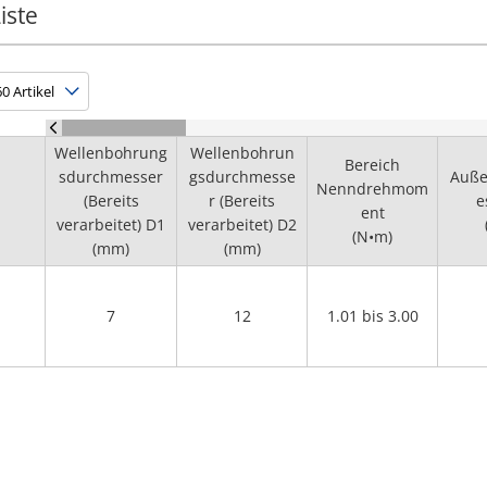
iste
Wellenbohrung
Wellenbohrun
Bereich
sdurchmesser
gsdurchmesse
Auß
Nenndrehmom
(Bereits
r (Bereits
e
ent
verarbeitet) D1
verarbeitet) D2
(N•m)
(mm)
(mm)
7
12
1.01 bis 3.00