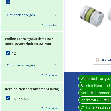
7
Optionen anzeigen
Zurücksetzen
Wellenbohrungsdurchmesser
(Bereits verarbeitet) D2 (mm)
12
Katal
Optionen anzeigen
Zurücksetzen
Wellenbohrungsdur
Bereich Nenndre
Bereich Nenndrehmoment (N•m)
Nenndrehmomen
1.01 bis 3.00
Werkstoff - Puffer
D1 Höhe Passfede
Zurücksetzen