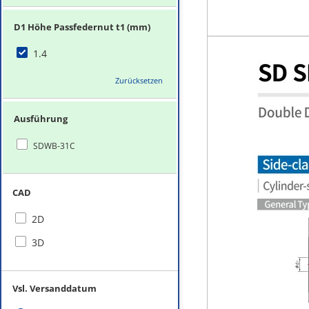
D1 Höhe Passfedernut t1 (mm)
1.4
Zurücksetzen
Ausführung
SDWB-31C
CAD
2D
3D
Vsl. Versanddatum