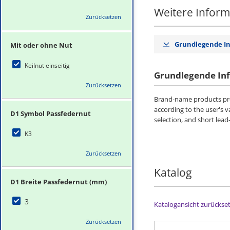
Weitere Infor
Zurücksetzen
Grundlegende I
Mit oder ohne Nut
Keilnut einseitig
Grundlegende In
Zurücksetzen
Brand-name products pro
according to the user's 
D1 Symbol Passfedernut
selection, and short lead
K3
Zurücksetzen
Katalog
D1 Breite Passfedernut (mm)
3
Katalogansicht zurückse
Zurücksetzen