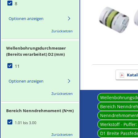
8
Optionen anzeigen
Zurücksetzen
Wellenbohrungsdurchmesser
(Bereits verarbeitet) D2 (mm)
11
Katal
Optionen anzeigen
Zurücksetzen
Wellenbohrungsdur
Bereich Nenndre
Bereich Nenndrehmoment (N•m)
Nenndrehmomen
1.01 bis 3.00
Werkstoff - Puffer
D1 Breite Passfed
Zurücksetzen