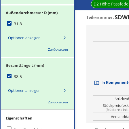
D2 Höhe Passfede
Außendurchmesser D (mm)
SDWB
Teilenummer
:
31.8
Optionen anzeigen
Zurücksetzen
Gesamtlänge L (mm)
38.5
In Komponente
Optionen anzeigen
Stückza
Zurücksetzen
Stückpreis (exk
(
Stückpreis inkl
Versandda
Eigenschaften