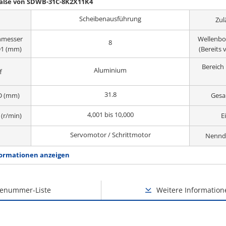
Maße von SDWB-31C-8K2X11K4
Scheibenausführung
Zul
hmesser
Wellenbo
8
 D1 (mm)
(Bereits 
Bereic
Aluminium
f
31.8
D (mm)
Gesa
4,001 bis 10,000
(r/min)
E
Servomotor / Schrittmotor
Nennd
ormationen anzeigen
lenummer-Liste
Weitere Information