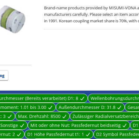
Brand-name products provided by MISUMI-VONA are 
manufacturers carefully. Please select an item acco
in 1991. Korean coupling market share is 70%, with 
og
chmesser (Bereits verarbeitet) D1:
8
Wellenbohrungsdurchme
hmoment:
1.01 bis 3.00
Außendurchmesser D:
31.8
Gesa
t:
3
Max. Drehzahl:
8500
Zulässiger Radialversatzbereic
:
Sonstige
Mit oder ohne Nut:
Passfedernut beidseitig
D1
ernut:
2
D1 Höhe Passfedernut t1:
1
D2 Symbol Passfede