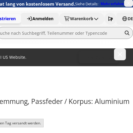
nat lang von kostenlosem Versand.
Siehe Details:
Mehr erfahren
strieren
Anmelden
Warenkorb
DE
MI US Website.
To MISUMI US
lemmung, Passfeder / Korpus: Aluminium 
ben Tag versandt werden.