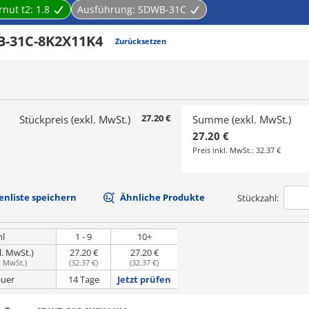
rnut t2:
1.8
Ausführung:
SDWB-31C
-31C-8K2X11K4
Zurücksetzen
27.20 €
Stückpreis (exkl. MwSt.)
Summe (exkl. MwSt.)
27.20 €
Preis inkl. MwSt.:
32.37 €
nliste speichern
Ähnliche Produkte
Stückzahl:
hl
1 - 9
10+
l. MwSt.)
27.20 €
27.20 €
. MwSt.
)
(
32.37 €
)
(
32.37 €
)
uer
14 Tage
Jetzt prüfen