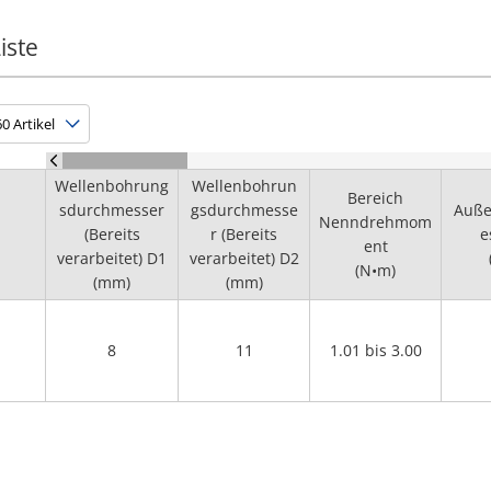
iste
Wellenbohrung
Wellenbohrun
Bereich
sdurchmesser
gsdurchmesse
Auß
Nenndrehmom
(Bereits
r (Bereits
e
ent
verarbeitet) D1
verarbeitet) D2
(N•m)
(mm)
(mm)
8
11
1.01 bis 3.00