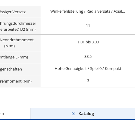
Winkelfehlstellung / Radialversatz / Axial-spiel
ässiger Versatz
hrungsdurchmesser
11
verarbeitet) D2 (mm)
h Nenndrehmoment
1.01 bis 3.00
(N•m)
38.5
mtlänge L (mm)
Hohe Genauigkeit / Spiel 0 / Kompakt
igenschaften
3
rehmoment (Nm)
en
Katalog