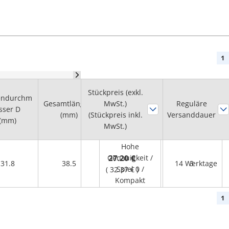
1
Stückpreis (exkl.
endurchm
Nenndrehmom
Gesamtlänge L
MwSt.)
Reguläre
sser D
Eigenschaften
ent
(mm)
(Stückpreis inkl.
Versanddauer
(mm)
(Nm)
MwSt.)
Hohe
Genauigkeit /
27.20 €
31.8
38.5
14 Werktage
3
Spiel 0 /
(
32.37 €
)
Kompakt
1