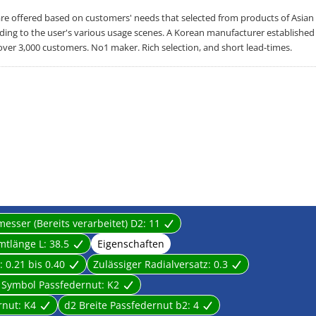
offered based on customers' needs that selected from products of Asian
rding to the user's various usage scenes. A Korean manufacturer established
over 3,000 customers. No1 maker. Rich selection, and short lead-times.
sser (Bereits verarbeitet) D2:
11
mtlänge L:
38.5
Eigenschaften
h:
0.21 bis 0.40
Zulässiger Radialversatz:
0.3
 Symbol Passfedernut:
K2
rnut:
K4
d2 Breite Passfedernut b2:
4