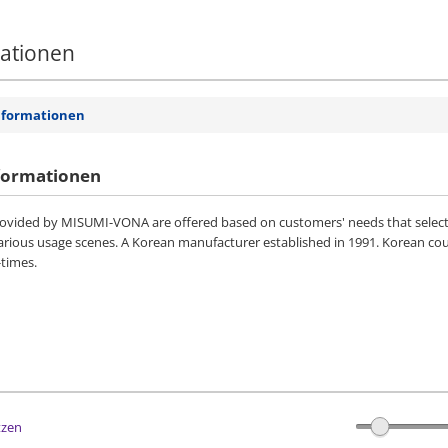
mationen
nformationen
formationen
vided by MISUMI-VONA are offered based on customers' needs that selected 
various usage scenes. A Korean manufacturer established in 1991. Korean co
-times.
tzen