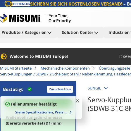
SICHERN SIE SICH KOSTENLOSEN VERSAND!
–
B
KOSTENLOS
Produkte / Kategorien
Solution Center
Industrien
Welcome to MISUMI Europe!
It se
MISUMI Startseite
Mechanische Komponenten
Übertragungsteile
Servo-Kupplungen / SDWB / 2 Scheiben: Stahl / Nabenklemmung, Passfeder
SUNGIL
Bestätigt
Zurücksetzen
Servo-Kupplun
100
%
Teilenummer bestätigt
(SDWB-31C-8
Siehe Spezifikationen, Preis und Lieferzeiten
Wellenbohrungsdurchmesser
(Bereits verarbeitet) D1 (mm)