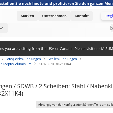
estellen Sie noch heute und profitieren Sie den ganzen Mo
Marken
Unternehmen
Kontakt
Regi
ems you are visiting from the USA or Canada. Please visit our MISU
Ausgleichskupplungen
Wellenkupplungen
 / Korpus: Aluminium
SDWB-31C-8K2X11K4
gen / SDWB / 2 Scheiben: Stahl / Nabenk
K2X11K4)
Abhängig von der Konfiguration können Teile am sel