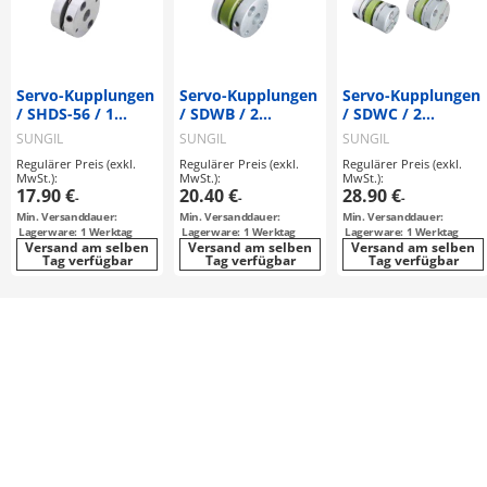
Servo-Kupplungen
Servo-Kupplungen
Servo-Kupplungen
/ SHDS-56 / 1
/ SDWB / 2
/ SDWC / 2
Scheibe: Stahl /
Scheiben: Stahl /
Scheiben: Stahl /
SUNGIL
SUNGIL
SUNGIL
Gewindestiftklemmung,
Gewindestiftklemmung,
Nabenklemmung,
Regulärer Preis (exkl.
Regulärer Preis (exkl.
Regulärer Preis (exkl.
Passfeder /
Passfeder /
Passfeder /
MwSt.):
MwSt.):
MwSt.):
Korpus:
Korpus:
Korpus:
17.90 €
20.40 €
28.90 €
-
-
-
Aluminium
Aluminium
Aluminium
Min. Versanddauer:
Min. Versanddauer:
Min. Versanddauer:
Lagerware: 1 Werktag
Lagerware: 1 Werktag
Lagerware: 1 Werktag
Versand am selben
Versand am selben
Versand am selben
Tag verfügbar
Tag verfügbar
Tag verfügbar