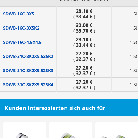
28.10 €
SDWB-16C-3X5
1 S
33.44 €
(
)
30.00 €
SDWB-16C-3X5K2
1 S
35.70 €
(
)
28.10 €
SDWB-16C-4.5X4.5
1 S
33.44 €
(
)
27.20 €
SDWB-31C-8K2X9.525K2
1 S
32.37 €
(
)
27.20 €
SDWB-31C-8K2X9.525K3
1 S
32.37 €
(
)
27.20 €
SDWB-31C-8K2X9.525K4
1 S
32.37 €
(
)
Kunden interessierten sich auch für