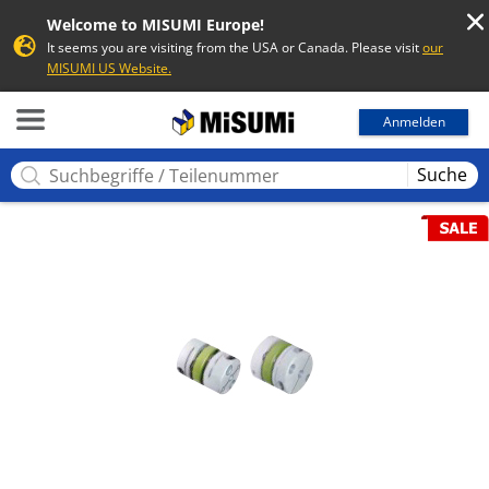
Welcome to MISUMI Europe!
It seems you are visiting from the USA or Canada. Please visit
our
MISUMI US Website.
MISUMI
Anmelden
Suche