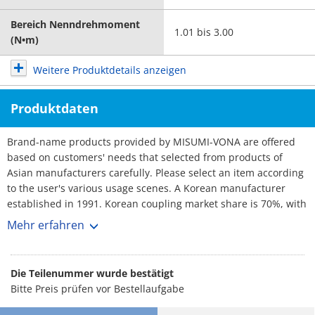
Bereich Nenndrehmoment
1.01 bis 3.00
(N•m)
Weitere Produktdetails anzeigen
Produktdaten
Brand-name products provided by MISUMI-VONA are offered
based on customers' needs that selected from products of
Asian manufacturers carefully. Please select an item according
to the user's various usage scenes. A Korean manufacturer
established in 1991. Korean coupling market share is 70%, with
over 3,000 customers. No1 maker. Rich selection, and short
Mehr erfahren
lead-times.
Die Teilenummer wurde bestätigt
Bitte Preis prüfen vor Bestellaufgabe