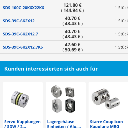
121.80 €
SDS-100C-20K6X22K6
1 Stüc
144.94 €
(
)
40.70 €
SDS-39C-6K2X12
1 Stüc
48.43 €
(
)
40.70 €
SDS-39C-6K2X12.7
1 Stüc
48.43 €
(
)
42.60 €
SDS-39C-6K2X12.7K5
1 Stüc
50.69 €
(
)
Kunden interessierten sich auch für
Servo-Kupplungen
Lagergehäuse-
Starre Couplicon
/ SDW / 2
Einheiten / Alu,
Kupplung MRG