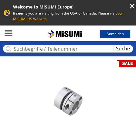
Welcome to MISUMI Europe!
It seems you are visiting from the USA or Canada. Please visit
our
MISUMI US Website.
MISUMI
Anmelden
Suche