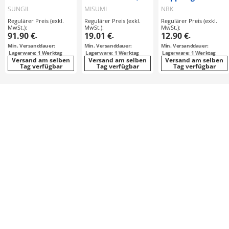
Scheiben: Stahl /
Stahl, Edelstahl /
SUNGIL
MISUMI
NBK
Nabenklemmung,
beschichtet /
Regulärer Preis (exkl.
Regulärer Preis (exkl.
Regulärer Preis (exkl.
Passfeder /
Flansch /
MwSt.):
MwSt.):
MwSt.):
Korpus:
abgesetzt /
91.90 €
19.01 €
12.90 €
-
-
-
Aluminium
Senkbohrung,
Min. Versanddauer:
Min. Versanddauer:
Min. Versanddauer:
Innengewinde /
Lagerware: 1 Werktag
Lagerware: 1 Werktag
Lagerware: 1 Werktag
Kugellager /
Versand am selben
Versand am selben
Versand am selben
Tag verfügbar
Sicherungsring
Tag verfügbar
Tag verfügbar