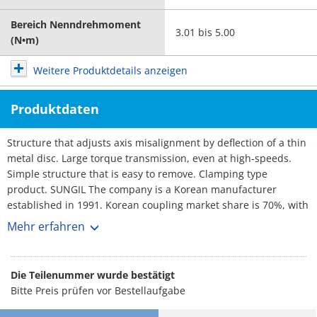
Bereich Nenndrehmoment
3.01 bis 5.00
(N•m)
Weitere Produktdetails anzeigen
Produktdaten
Structure that adjusts axis misalignment by deflection of a thin
metal disc. Large torque transmission, even at high-speeds.
Simple structure that is easy to remove. Clamping type
product. SUNGIL The company is a Korean manufacturer
established in 1991. Korean coupling market share is 70%, with
over 3,000 customers. No1 maker. Rich selection, and short
Mehr erfahren
lead-times.
Die Teilenummer wurde bestätigt
Bitte Preis prüfen vor Bestellaufgabe