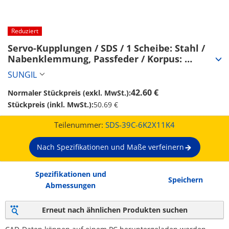
Reduziert
Servo-Kupplungen / SDS / 1 Scheibe: Stahl / 
Nabenklemmung, Passfeder / Korpus: 
Aluminium (SDS-39C-6K2X11K4)
SUNGIL
42.60 €
Normaler Stückpreis (exkl. MwSt.):
Stückpreis (inkl. MwSt.):
50.69 €
Teilenummer:
SDS-39C-6K2X11K4
Nach Spezifikationen und Maße verfeinern
Spezifikationen und
Speichern
Abmessungen
Erneut nach ähnlichen Produkten suchen