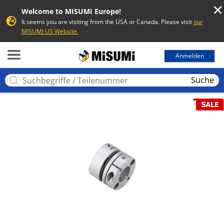
Welcome to MISUMI Europe!
It seems you are visiting from the USA or Canada. Please visit
our
MISUMI US Website.
MISUMI
Anmelden
Suche