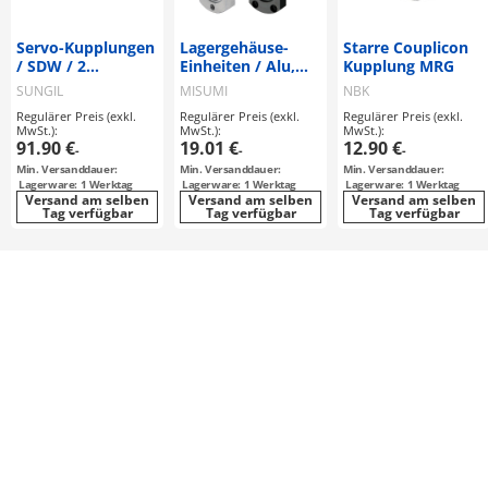
Servo-Kupplungen
Lagergehäuse-
Starre Couplicon
/ SDW / 2
Einheiten / Alu,
Kupplung MRG
Scheiben: Stahl /
Stahl, Edelstahl /
SUNGIL
MISUMI
NBK
Nabenklemmung,
beschichtet /
Regulärer Preis (exkl.
Regulärer Preis (exkl.
Regulärer Preis (exkl.
Passfeder /
Flansch /
MwSt.):
MwSt.):
MwSt.):
Korpus:
abgesetzt /
91.90 €
19.01 €
12.90 €
-
-
-
Aluminium
Senkbohrung,
Min. Versanddauer:
Min. Versanddauer:
Min. Versanddauer:
Innengewinde /
Lagerware: 1 Werktag
Lagerware: 1 Werktag
Lagerware: 1 Werktag
Kugellager /
Versand am selben
Versand am selben
Versand am selben
Tag verfügbar
Sicherungsring
Tag verfügbar
Tag verfügbar