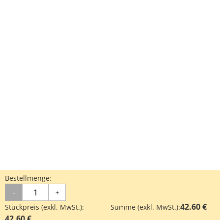
Bestellmenge:
-
+
42.60 €
Stückpreis (exkl. MwSt.):
Summe (exkl. MwSt.):
42.60 €