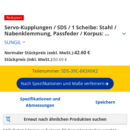
Reduziert
Servo-Kupplungen / SDS / 1 Scheibe: Stahl / 
Nabenklemmung, Passfeder / Korpus: 
Aluminium (SDS-39C-6K3X6K2)
SUNGIL
42.60 €
Normaler Stückpreis (exkl. MwSt.):
Stückpreis (inkl. MwSt.):
50.69 €
Teilenummer:
SDS-39C-6K3X6K2
Nach Spezifikationen und Maße verfeinern
Spezifikationen und
Speichern
Abmessungen
Erneut nach ähnlichen Produkten suchen