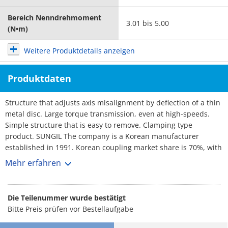
Bereich Nenndrehmoment
3.01 bis 5.00
(N•m)
Weitere Produktdetails anzeigen
Produktdaten
Structure that adjusts axis misalignment by deflection of a thin
metal disc. Large torque transmission, even at high-speeds.
Simple structure that is easy to remove. Clamping type
product. SUNGIL The company is a Korean manufacturer
established in 1991. Korean coupling market share is 70%, with
over 3,000 customers. No1 maker. Rich selection, and short
Mehr erfahren
lead-times.
Die Teilenummer wurde bestätigt
Bitte Preis prüfen vor Bestellaufgabe