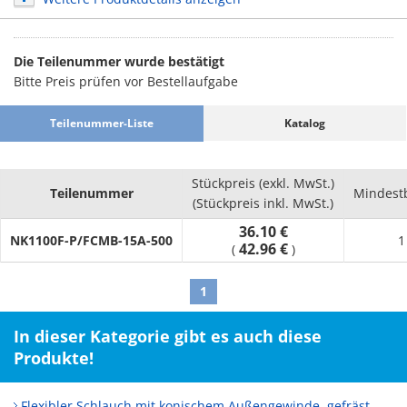
Die Teilenummer wurde bestätigt
Bitte Preis prüfen vor Bestellaufgabe
Teilenummer-Liste
Katalog
Stückpreis (exkl. MwSt.)
Teilenummer
Mindest
(Stückpreis inkl. MwSt.)
36.10 €
NK1100F-P/FCMB-15A-500
1
42.96 €
(
)
1
In dieser Kategorie gibt es auch diese
Produkte!
Flexibler Schlauch mit konischem Außengewinde, gefräst,