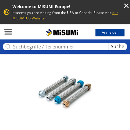
Welcome to MISUMI Europe!
It seems you are visiting from the USA or Canada. Please visit
our
MISUMI US Website.
MISUMI
Anmelden
Suche