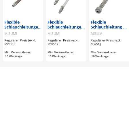
Flexible
Flexible
Flexible
Schlauchleitungen
Schlauchleitungen
Schlauchleitung /
/ Für hohe Drücke
/ Für mittlere
Für niedrige
MISUMI
MISUMI
MISUMI
Drücke
Drücke / nicht
Regulärer Preis (exkl.
Regulärer Preis (exkl.
Regulärer Preis (exkl.
geschweißt
MwSt.):
MwSt.):
MwSt.):
-
-
-
Min. Versanddauer:
Min. Versanddauer:
Min. Versanddauer:
10
Werktage
10
Werktage
10
Werktage