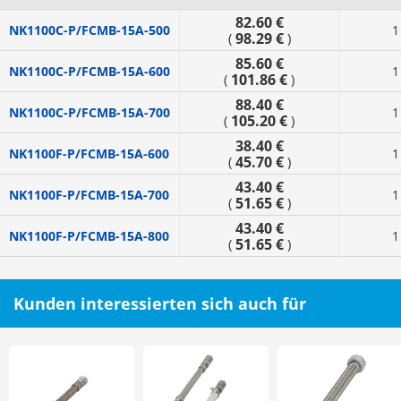
82.60 €
NK1100C-P/FCMB-15A-500
1
98.29 €
(
)
85.60 €
NK1100C-P/FCMB-15A-600
1
101.86 €
(
)
88.40 €
NK1100C-P/FCMB-15A-700
1
105.20 €
(
)
38.40 €
NK1100F-P/FCMB-15A-600
1
45.70 €
(
)
43.40 €
NK1100F-P/FCMB-15A-700
1
51.65 €
(
)
43.40 €
NK1100F-P/FCMB-15A-800
1
51.65 €
(
)
Kunden interessierten sich auch für