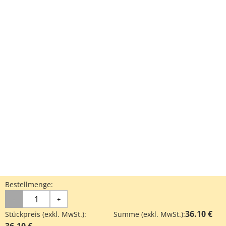
Bestellmenge:
-
+
36.10 €
Stückpreis (exkl. MwSt.):
Summe (exkl. MwSt.):