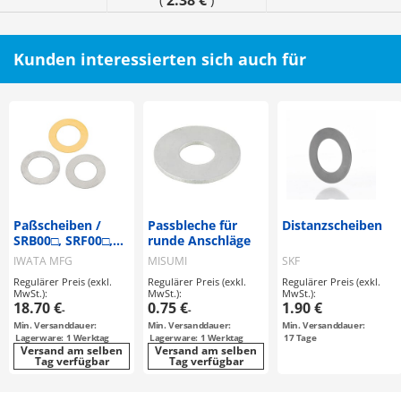
2.38 €
(
)
Kunden interessierten sich auch für
Paßscheiben /
Passbleche für
Distanzscheiben
SRB00□, SRF00□,
runde Anschläge
SRS00□ / Dicke
IWATA MFG
MISUMI
SKF
0.01 - 0.05, 0.1 - 0.5
Regulärer Preis (exkl.
Regulärer Preis (exkl.
Regulärer Preis (exkl.
/ Stahl, rostfreier
MwSt.):
MwSt.):
MwSt.):
Stahl, Messing
18.70 €
0.75 €
1.90 €
-
-
Min. Versanddauer:
Min. Versanddauer:
Min. Versanddauer:
Lagerware: 1 Werktag
Lagerware: 1 Werktag
17
Tage
Versand am selben
Versand am selben
Tag verfügbar
Tag verfügbar