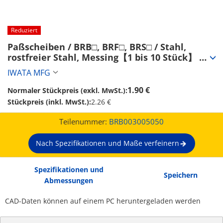
Reduziert
Paßscheiben / BRB□, BRF□, BRS□ / Stahl, 
rostfreier Stahl, Messing【1 bis 10 Stück】 
(BRB003005050)
IWATA MFG
1.90 €
Normaler Stückpreis (exkl. MwSt.):
Stückpreis (inkl. MwSt.):
2.26 €
Teilenummer:
BRB003005050
Nach Spezifikationen und Maße verfeinern
Spezifikationen und
Speichern
Abmessungen
CAD-Daten können auf einem PC heruntergeladen werden