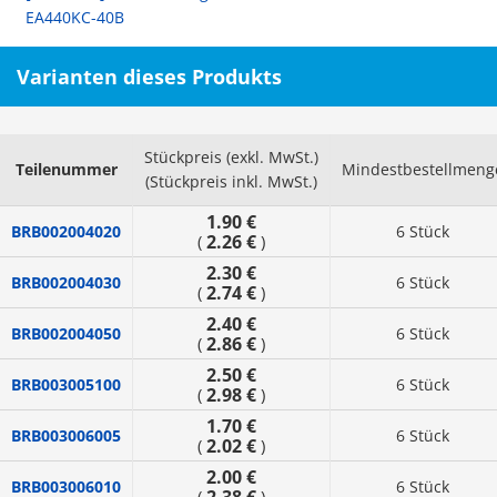
EA440KC-40B
Varianten dieses Produkts
Stückpreis (exkl. MwSt.)
Teilenummer
Mindestbestellmeng
(Stückpreis inkl. MwSt.)
1.90 €
BRB002004020
6 Stück
2.26 €
(
)
2.30 €
BRB002004030
6 Stück
2.74 €
(
)
2.40 €
BRB002004050
6 Stück
2.86 €
(
)
2.50 €
BRB003005100
6 Stück
2.98 €
(
)
1.70 €
BRB003006005
6 Stück
2.02 €
(
)
2.00 €
BRB003006010
6 Stück