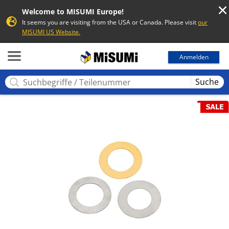
Welcome to MISUMI Europe!
It seems you are visiting from the USA or Canada. Please visit
our
MISUMI US Website.
MISUMI
Anmelden
Suche