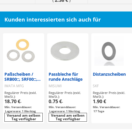
2.38 €
(
)
Kunden interessierten sich auch für
Paßscheiben /
Passbleche für
Distanzscheiben
SRB00□, SRF00□,
runde Anschläge
SRS00□ / Dicke
IWATA MFG
MISUMI
SKF
0.01 - 0.05, 0.1 - 0.5
Regulärer Preis (exkl.
Regulärer Preis (exkl.
Regulärer Preis (exkl.
/ Stahl, rostfreier
MwSt.):
MwSt.):
MwSt.):
Stahl, Messing
18.70 €
0.75 €
1.90 €
-
-
Min. Versanddauer:
Min. Versanddauer:
Min. Versanddauer:
Lagerware: 1 Werktag
Lagerware: 1 Werktag
17
Tage
Versand am selben
Versand am selben
Tag verfügbar
Tag verfügbar