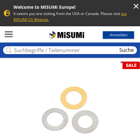
Welcome to MISUMI Europe!
It seems you are visiting from the USA or Canada. Please visit
our
MISUMI US Website.
MISUMI
Anmelden
Suche