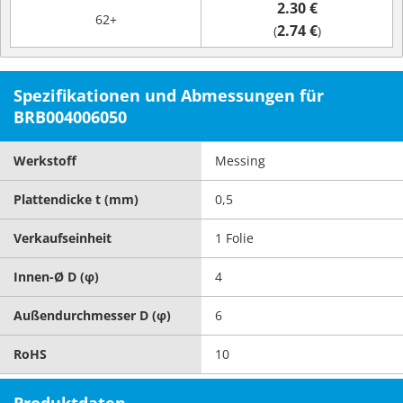
2.30 €
62+
2.74 €
(
)
Spezifikationen und Abmessungen für
BRB004006050
Werkstoff
Messing
Plattendicke t (mm)
0,5
Verkaufseinheit
1 Folie
Innen-Ø D (φ)
4
Außendurchmesser D (φ)
6
RoHS
10