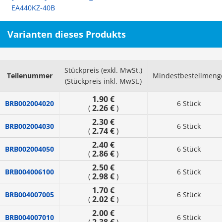
EA440KZ-40B
Varianten dieses Produkts
Stückpreis (exkl. MwSt.)
Teilenummer
Mindestbestellmeng
(Stückpreis inkl. MwSt.)
1.90 €
BRB002004020
6 Stück
2.26 €
(
)
2.30 €
BRB002004030
6 Stück
2.74 €
(
)
2.40 €
BRB002004050
6 Stück
2.86 €
(
)
2.50 €
BRB004006100
6 Stück
2.98 €
(
)
1.70 €
BRB004007005
6 Stück
2.02 €
(
)
2.00 €
BRB004007010
6 Stück