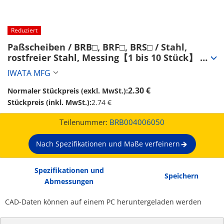
Reduziert
Paßscheiben / BRB□, BRF□, BRS□ / Stahl, 
rostfreier Stahl, Messing【1 bis 10 Stück】 
(BRB004006050)
IWATA MFG
2.30 €
Normaler Stückpreis (exkl. MwSt.):
Stückpreis (inkl. MwSt.):
2.74 €
Teilenummer:
BRB004006050
Nach Spezifikationen und Maße verfeinern
Spezifikationen und
Speichern
Abmessungen
CAD-Daten können auf einem PC heruntergeladen werden