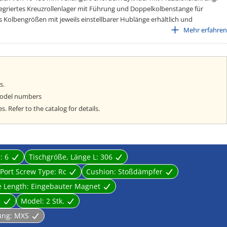
tegriertes Kreuzrollenlager mit Führung und Doppelkolbenstange für
s Kolbengrößen mit jeweils einstellbarer Hublänge erhältlich und
bfrage ausgestattet. Die Hubeinstellung ist erhältlich für
Mehr erfahren
beidseitige Hubbegrenzung, jeweils für die Bereiche 0-5 mm, 0-15 mm
r viele weitere Standardoptionen wie Stoßdämpfer, Endlagenverriegelung,
s.
model numbers
 Refer to the catalog for details.
e:
6
Tischgröße, Länge L:
306
Port Screw Type:
Rc
Cushion:
Stoßdämpfer
e Length:
Eingebauter Magnet
e
Model:
2 Stk.
ung:
MXS