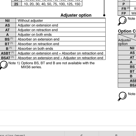
re size (mm)
6
8