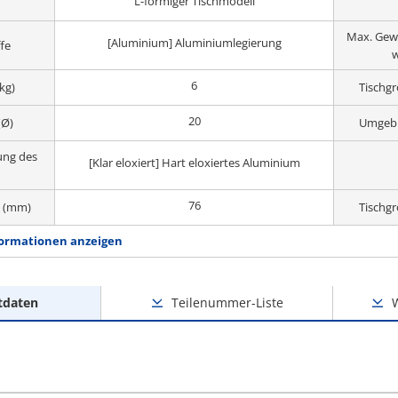
L-förmiger Tischmodell
Max. Gewic
[Aluminium] Aluminiumlegierung
fe
w
6
kg)
Tischgr
20
(Ø)
Umgeb
ung des
[Klar eloxiert] Hart eloxiertes Aluminium
76
W (mm)
Tischg
ormationen anzeigen
tdaten
Teilenummer-Liste