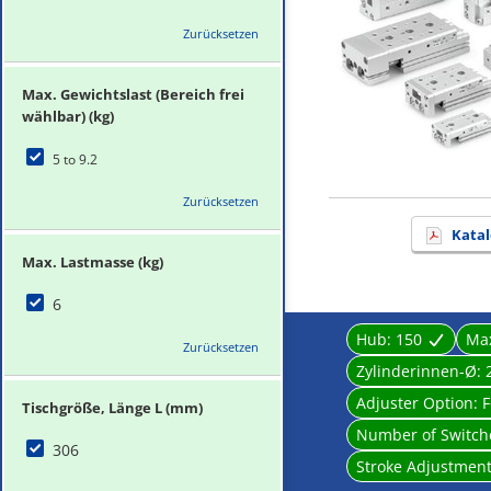
Zurücksetzen
Max. Gewichtslast (Bereich frei
wählbar) (kg)
5 to 9.2
Zurücksetzen
Katal
Max. Lastmasse (kg)
6
Hub:
150
Max
Zurücksetzen
Zylinderinnen-Ø:
Adjuster Option:
F
Tischgröße, Länge L (mm)
Number of Switch
306
Stroke Adjustment