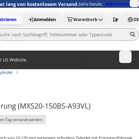
nat lang von kostenlosem Versand.
Siehe Details:
Mehr erfahren
strieren
Anmelden
Warenkorb
DE
MI US Website.
To MISUMI US
ylinder
ührung (MXS20-150BS-A93VL)
ben Tag versandt werden.
h von 10-150 mm verlangen, erfordern Zylinder mit Präzisionsführung.