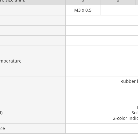
M3 x 0.5
emperature
Rubber b
l)
Sol
2-color indi
nce