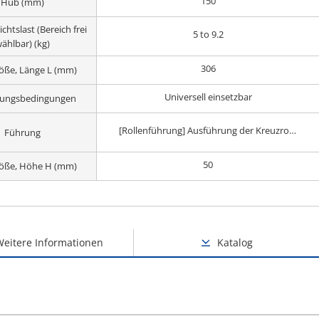
150
Hub (mm)
htslast (Bereich frei
5 to 9.2
ählbar) (kg)
306
öße, Länge L (mm)
Universell einsetzbar
ungsbedingungen
[Rollenführung] Ausführung der Kreuzrollenführung
Führung
50
röße, Höhe H (mm)
Weitere Informationen
Katalog