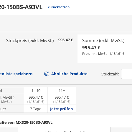
0-150BS-A93VL
Zurücksetzen
995.47 €
Stückpreis (exkl. MwSt.)
Summe (exkl. MwSt.)
995.47 €
Preis inkl. MwSt.:
1,184.61 €
nliste speichern
Ähnliche Produkte
Stückzahl:
hl
1 - 10
11+
l. MwSt.)
995.47 €
995.47 €
. MwSt.
)
(
1,184.61 €
)
(
1,184.61 €
)
uer
7 Tage
Jetzt prüfen
Maße von MXS20-150BS-A93VL