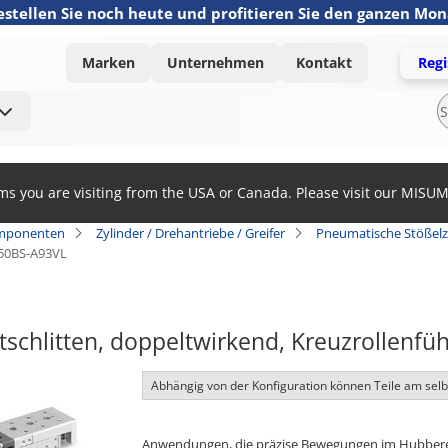
estellen Sie noch heute und profitieren Sie den ganzen Mo
Marken
Unternehmen
Kontakt
Regi
ems you are visiting from the USA or Canada. Please visit our MISU
mponenten
Zylinder / Drehantriebe / Greifer
Pneumatische Stößelz
50BS-A93VL
schlitten, doppeltwirkend, Kreuzrollenf
Abhängig von der Konfiguration können Teile am sel
Anwendungen, die präzise Bewegungen im Hubbereic