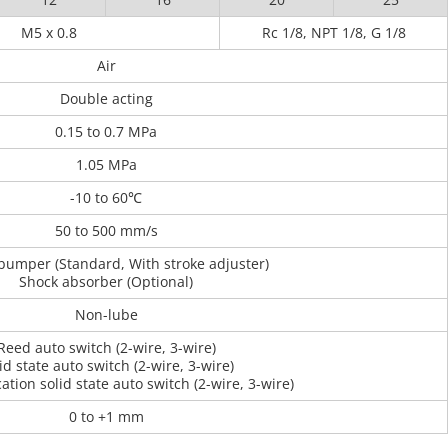
M5 x 0.8
Rc 1/8, NPT 1/8, G 1/8
Air
Double acting
0.15 to 0.7 MPa
1.05 MPa
-10 to 60℃
50 to 500 mm/s
umper (Standard, With stroke adjuster)
Shock absorber (Optional)
Non-lube
Reed auto switch (2-wire, 3-wire)
id state auto switch (2-wire, 3-wire)
cation solid state auto switch (2-wire, 3-wire)
0 to +1 mm