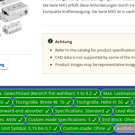
Die Serie MXS erfüllt diese Anforderungen durch in
kompakte Krafterzeugung. Die Serie MXS ist in sech
standardmäßig mit Signalgebernuten für Signalgebera
Ausfahrhubbegrenzung, Einfahrhubbegrenzung oder 
und 0-25 mm. Zusätzlich verfügt die Serie MXS übe
axialer Luftanschluss und Puffer.
Achtung
Refer to the catalog for product specification
CAD data is not supported by some of the 
og
Product images may be representative images.
. Gewichtslast (Bereich frei wählbar):
5 to 9.2
Max. Lastmass
20
Tischgröße, Breite W:
76
Tischgröße, Höhe H:
50
orward-end absorber
Specifications:
Standard
Lead Wir
es:
A93V
Custom-made Specifications:
3
End Block:
Ohn
 Unit Symbol:
0,15 bis 0,7
Custom-made:
Ohne
Ausführ