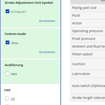
Stroke Adjustment Unit Symbol
Piping port size
0,15 bis 0,7
Fluid
Zurücksetzen
Action
Operating pressure
Custom-made
Proof pressure
Ohne
Ambient and fluid t
Zurücksetzen
Piston speed
Cushion
Ausführung
Lubrication
MXS
Auto switch (Optiona
CAD
Stroke length tolera
2D