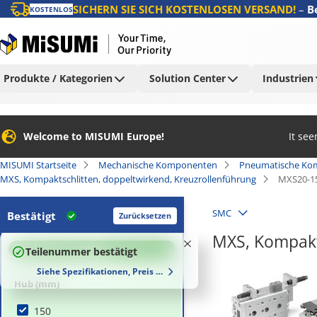
SICHERN SIE SICH KOSTENLOSEN VERSAND!
–
B
KOSTENLOS
Produkte / Kategorien
Solution Center
Industrien
Welcome to MISUMI Europe!
It se
MISUMI Startseite
Mechanische Komponenten
Pneumatische Ko
MXS, Kompaktschlitten, doppeltwirkend, Kreuzrollenführung
MXS20-1
SMC
Bestätigt
Zurücksetzen
MXS, Kompakt
100
%
Teilenummer bestätigt
Siehe Spezifikationen, Preis und Lieferzeiten
Hub (mm)
150