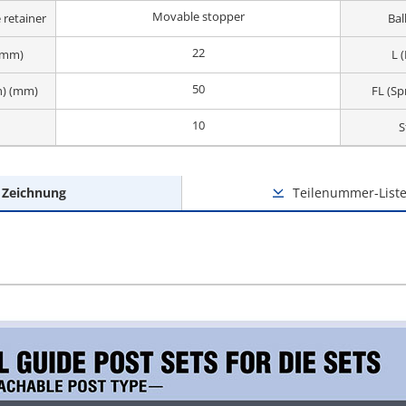
Movable stopper
 retainer
Bal
22
 (mm)
L 
50
th) (mm)
FL (Sp
10
S
Zeichnung
Teilenummer-List