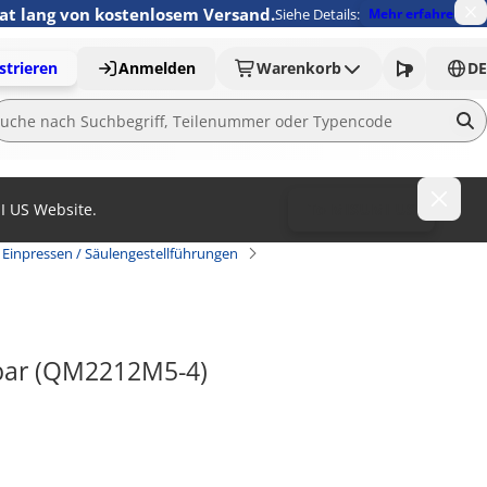
nat lang von kostenlosem Versand.
Siehe Details:
Mehr erfahren
strieren
Anmelden
Warenkorb
DE
MI US Website.
To MISUMI US
Einpressen / Säulengestellführungen
rbar (QM2212M5-4)