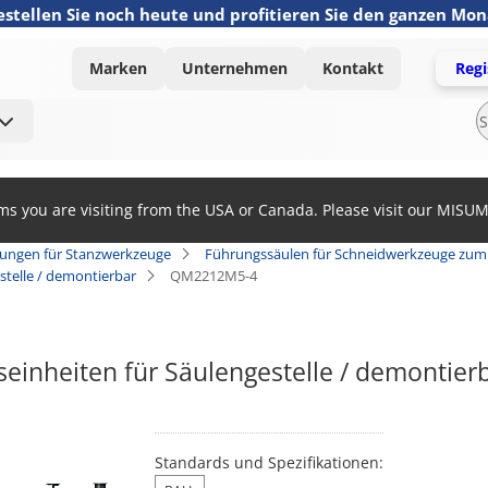
estellen Sie noch heute und profitieren Sie den ganzen Mo
Marken
Unternehmen
Kontakt
Regi
ems you are visiting from the USA or Canada. Please visit our MISU
ungen für Stanzwerkzeuge
Führungssäulen für Schneidwerkzeuge zum 
stelle / demontierbar
QM2212M5-4
seinheiten für Säulengestelle / demontie
Standards und Spezifikationen: