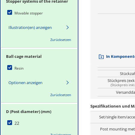
Stopper systems of the retainer
Movable stopper
Illustration(en) anzeigen
Zurücksetzen
Ball cage material
In Komponente
Resin
Stückza
Stückpreis (exk
Optionen anzeigen
(
Stückpreis inkl
Versandda
Zurücksetzen
Spezifikationen und 
D (Post diameter) (mm)
Set/single item/acc
22
Post mounting me
Zurücksetzen