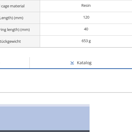
Resin
l cage material
120
(Length) (mm)
40
ring length) (mm)
653 g
tückgewicht
e
Katalog