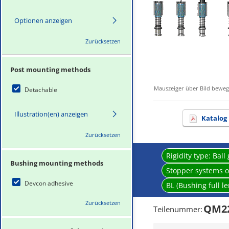
Optionen anzeigen
Zurücksetzen
Post mounting methods
Mauszeiger über Bild bewe
Detachable
Illustration(en) anzeigen
Katalog
Zurücksetzen
Rigidity type:
Ball
Bushing mounting methods
Stopper systems o
Devcon adhesive
BL (Bushing full l
Zurücksetzen
QM2
Teilenummer
: