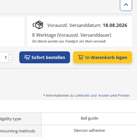
Vorausstl. Versanddatum:
18.08.2026
8 Werktage (Vorausstl. Versanddauer)
Die Waren werden aus Frankfurt am Main versandt
Sofort bestellen
In Warenkorb legen
* Informationen zu
Lieferzeit und -kosten
und
Preisen
Ball guide
Rigidity type
Devcon adhesive
 mounting methods