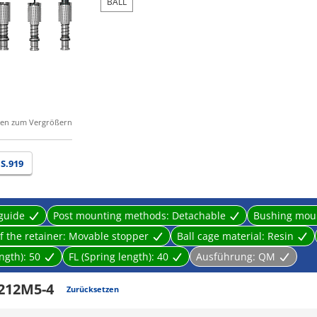
BALL
gen zum Vergrößern
S.919
 guide
Post mounting methods:
Detachable
Bushing mou
f the retainer:
Movable stopper
Ball cage material:
Resin
ength):
50
FL (Spring length):
40
Ausführung:
QM
212M5-4
Zurücksetzen