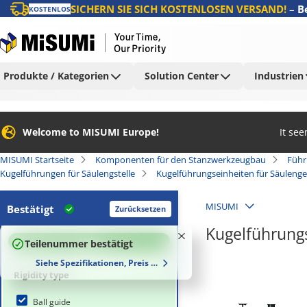
SICHERN SIE SICH KOSTENLOSEN VERSAND!
–
B
KOSTENLOS
Produkte / Kategorien
Solution Center
Industrien
Welcome to MISUMI Europe!
It se
MISUMI Startseite
Komponenten für den Stanzwerkzeugbau
Führ
Kugelführungen für Säulengstelle
Kugelführungseinheiten für Säulenge
MISUMI
Bestätigt
Zurücksetzen
Kugelführung
100
%
Teilenummer bestätigt
Siehe Spezifikationen, Preis und Lieferzeiten
Rigidity type
Ball guide