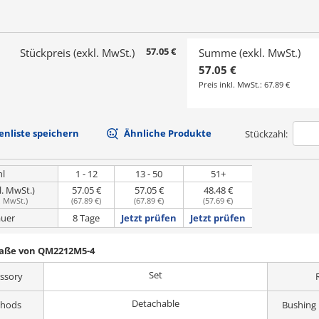
57.05 €
Stückpreis (exkl. MwSt.)
Summe (exkl. MwSt.)
57.05 €
Preis inkl. MwSt.:
67.89 €
nliste speichern
Ähnliche Produkte
Stückzahl:
hl
1 - 12
13 - 50
51+
l. MwSt.)
57.05 €
57.05 €
48.48 €
. MwSt.
)
(
67.89 €
)
(
67.89 €
)
(
57.69 €
)
uer
8 Tage
Jetzt prüfen
Jetzt prüfen
Maße von QM2212M5-4
Set
essory
Detachable
thods
Bushing