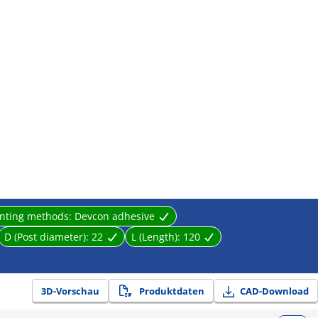
nting methods:
Devcon adhesive
D (Post diameter):
22
L (Length):
120
3D-Vorschau
Produktdaten
CAD-Download