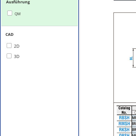
Ausführung
QM
CAD
2D
3D