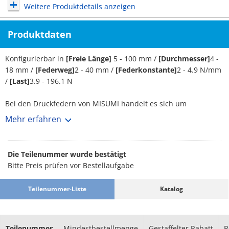
Weitere Produktdetails anzeigen
Produktdaten
Konfigurierbar in
[Freie Länge]
5 - 100 mm /
[Durchmesser]
4 -
18 mm /
[Federweg]
2 - 40 mm /
[Federkonstante]
2 - 4.9 N/mm
/
[Last]
3.9 - 196.1 N
Bei den Druckfedern von MISUMI handelt es sich um
mechanische Bauteile, die vor allem dazu dienen, Kräfte zu
Mehr erfahren
neutralisieren und sich bei Belastung zu komprimieren. Die
Länge im nicht belasteten Zustand kann zwischen 5 mm und
100 mm eingestellt werden. Der Durchmesser dieser
Die Teilenummer wurde bestätigt
Druckfedern ist zwischen 4 mm und 18 mm konfigurierbar. Die
Bitte Preis prüfen vor Bestellaufgabe
maximale Belastung beträgt 3.9 bis 196.1 N. Im Bereich
zwischen 2 und 4.9 N / mm liegt der Wert der Federkonstante.
Teilenummer-Liste
Katalog
Das führt dazu, dass die Druckfedern einen Federweg im
Bereich von 2 bis 40 mm erreichen.
Bestellmengen erweitert (D-JIT)
Teilenummer
Mindestbestellmenge
Gestaffelter Rabatt
R