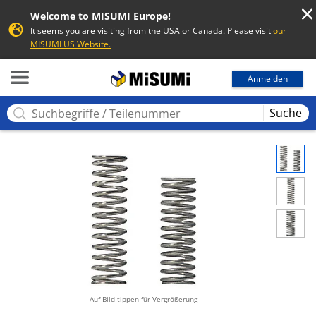
Welcome to MISUMI Europe!
It seems you are visiting from the USA or Canada. Please visit
our
MISUMI US Website.
MISUMI
Anmelden
Suche
Auf Bild tippen für Vergrößerung