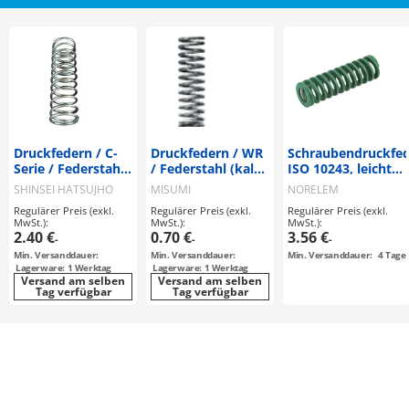
Druckfedern / C-
Druckfedern / WR
Schraubendruckfe
Serie / Federstahl
/ Federstahl (kalt
ISO 10243, leichte
/ spiralförmig /
gezogen) /
Belastung (26000)
SHINSEI HATSUJHO
MISUMI
NORELEM
Runddraht
Runddraht /
Regulärer Preis (exkl.
Regulärer Preis (exkl.
Regulärer Preis (exkl.
spiralförmig /
MwSt.):
MwSt.):
MwSt.):
Nenndurchmesser
2.40 €
0.70 €
3.56 €
-
-
-
außen / 60%
Min. Versanddauer:
Min. Versanddauer:
Min. Versanddauer:
4
Tage
Einfederung
Lagerware: 1 Werktag
Lagerware: 1 Werktag
Versand am selben
Versand am selben
Tag verfügbar
Tag verfügbar