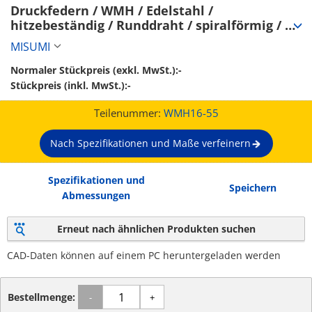
Druckfedern / WMH / Edelstahl / 
hitzebeständig / Runddraht / spiralförmig / 
Nenndurchmesser außen / 40% Einfederung 
MISUMI
(WMH16-55)
Normaler Stückpreis (exkl. MwSt.):
-
Stückpreis (inkl. MwSt.):
-
Teilenummer:
WMH16-55
Nach Spezifikationen und Maße verfeinern
Spezifikationen und
Speichern
Abmessungen
Erneut nach ähnlichen Produkten suchen
CAD-Daten können auf einem PC heruntergeladen werden
Bestellmenge:
-
+