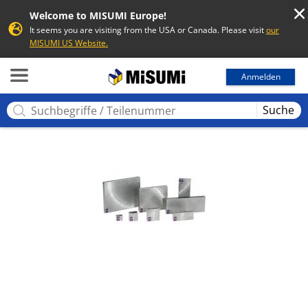
Welcome to MISUMI Europe!
It seems you are visiting from the USA or Canada. Please visit
our
MISUMI US Website.
MISUMI
Anmelden
Suche