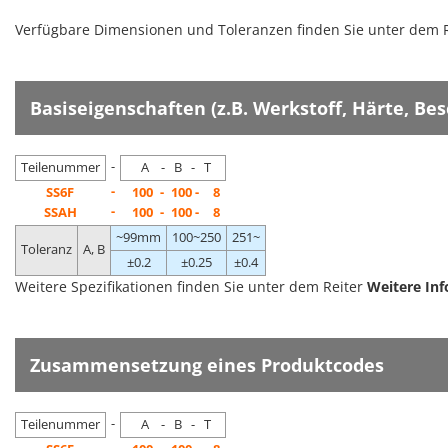
Verfügbare Dimensionen und Toleranzen finden Sie unter dem 
Basiseigenschaften (z.B. Werkstoff, Härte, Be
-
Teilenummer
A - B - T
-
SS6F
100
-
100 -
8
-
SSAH
100
-
100 -
8
~99mm
100~250
251~
Toleranz
A, B
±0.2
±0.25
±0.4
Weitere Spezifikationen finden Sie unter dem Reiter
Weitere In
Zusammensetzung eines Produktcodes
-
Teilenummer
A - B - T