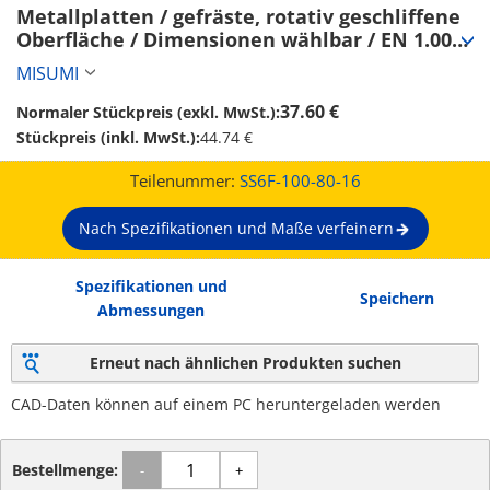
Metallplatten / gefräste, rotativ geschliffene 
Oberfläche / Dimensionen wählbar / EN 1.0038 
Equiv. (SS6F-100-80-16)
MISUMI
37.60 €
Normaler Stückpreis (exkl. MwSt.):
Stückpreis (inkl. MwSt.):
44.74 €
Teilenummer:
SS6F-100-80-16
Nach Spezifikationen und Maße verfeinern
Spezifikationen und
Speichern
Abmessungen
Erneut nach ähnlichen Produkten suchen
CAD-Daten können auf einem PC heruntergeladen werden
Bestellmenge:
-
+