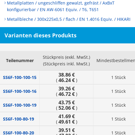
Metallplatten / ungeschliffen gewalzt, gefräst / AxBxT
konfigurierbar / EN AW-6061 Equiv. / T6, T651
Metallbleche / 300x225x0,5 / flach / EN 1.4016 Equiv. / HIKARI
Varianten dieses Produkts
Stückpreis (exkl. MwSt.)
Teilenummer
Mindestbestellme
(Stückpreis inkl. MwSt.)
38.86 €
SS6F-100-100-15
1 Stück
46.24 €
(
)
39.26 €
SS6F-100-100-16
1 Stück
46.72 €
(
)
43.75 €
SS6F-100-100-19
1 Stück
52.06 €
(
)
41.69 €
SS6F-100-80-19
1 Stück
49.61 €
(
)
39.51 €
SS6F-100-80-20
1 Stück