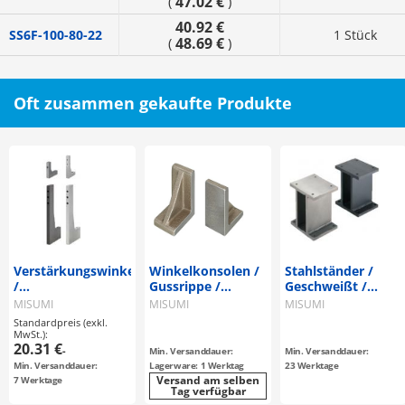
47.02 €
(
)
40.92 €
SS6F-100-80-22
1 Stück
48.69 €
(
)
Oft zusammen gekaufte Produkte
Verstärkungswinkel
Winkelkonsolen /
Stahlständer /
/
Gussrippe /
Geschweißt /
Durchgangsbohrungen
unbearbeitet,
Bohrungspositione
MISUMI
MISUMI
MISUMI
/ Rechtwinkligkeit
Durchgangsbohrung,
wählber
Standardpreis (exkl.
0.05 / 100mm
Zylinderstiftbohrung
MwSt.):
20.31 €
/ Gusseisen /
-
Min. Versanddauer:
Min. Versanddauer:
Behandlung
Min. Versanddauer:
Lagerware: 1 Werktag
23 Werktage
wählbar
Versand am selben
7 Werktage
Tag verfügbar