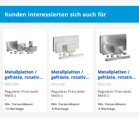
Kunden interessierten sich auch für
Metallplatten /
Metallplatten /
Metallplatten /
gefräste, rotativ
gefräste, rotativ
gefräste, rotativ
geschliffene
geschliffene,
geschliffene,
MISUMI
MISUMI
MISUMI
Oberfläche / A
flachgeschliffene
flachgeschliffene
Regulärer Preis (exkl.
Regulärer Preis (exkl.
Regulärer Preis (exkl.
konfigurierbar /
Oberfläche /
Oberfläche /
MwSt.):
MwSt.):
MwSt.):
EN 1.0038 Equiv.
AxBxT
AxBxT
-
-
-
konfigurierbar /
konfigurierbar /
Min. Versanddauer:
Min. Versanddauer:
Min. Versanddauer:
EN 1.4305 Equiv.
EN 1.0038 Equiv.
12
Werktage
8
Werktage
8
Werktage