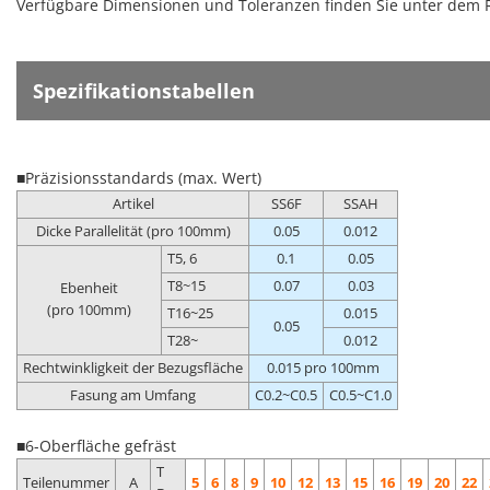
Verfügbare Dimensionen und Toleranzen finden Sie unter dem 
Spezifikationstabellen
■Präzisionsstandards (max. Wert)
Artikel
SS6F
SSAH
Dicke Parallelität (pro 100mm)
0.05
0.012
T5, 6
0.1
0.05
T8~15
0.07
0.03
Ebenheit
(pro 100mm)
T16~25
0.015
0.05
T28~
0.012
Rechtwinkligkeit der Bezugsfläche
0.015 pro 100mm
Fasung am Umfang
C0.2~C0.5
C0.5~C1.0
■6-Oberfläche gefräst
T
Teilenummer
A
5
6
8
9
10
12
13
15
16
19
20
22