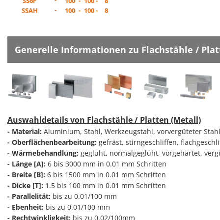
-
SS6F
100
-
100 -
8
-
SSAH
100
-
100 -
8
Generelle Informationen zu Flachstähle / Plat
Auswahldetails von Flachstähle / Platten (Metall)
- Material:
Aluminium, Stahl, Werkzeugstahl, vorvergüteter Stahl, 
- Oberflächenbearbeitung:
gefräst, stirngeschliffen, flachgeschli
- Wärmebehandlung:
geglüht, normalgeglüht, vorgehärtet, vergü
- Länge [A]:
6 bis 3000 mm in 0.01 mm Schritten
- Breite [B]:
6 bis 1500 mm in 0.01 mm Schritten
- Dicke [T]:
1.5 bis 100 mm in 0.01 mm Schritten
- Parallelität:
bis zu 0.01/100 mm
- Ebenheit:
bis zu 0.01/100 mm
- Rechtwinkligkeit:
bis zu 0.02/100mm