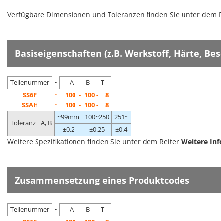
Verfügbare Dimensionen und Toleranzen finden Sie unter dem 
Basiseigenschaften (z.B. Werkstoff, Härte, Be
-
Teilenummer
A - B - T
-
SS6F
100
-
100 -
8
-
SSAH
100
-
100 -
8
~99mm
100~250
251~
Toleranz
A, B
±0.2
±0.25
±0.4
Weitere Spezifikationen finden Sie unter dem Reiter
Weitere In
Zusammensetzung eines Produktcodes
-
Teilenummer
A - B - T