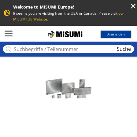
Welcome to MISUMI Europe!
It seems you are visiting from the USA or Canada. Please visit
our
MISUMI US Website.
MISUMI
Anmelden
Suche