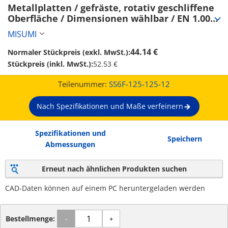
Metallplatten / gefräste, rotativ geschliffene 
Oberfläche / Dimensionen wählbar / EN 1.0038 
Equiv. (SS6F-125-125-12)
MISUMI
44.14 €
Normaler Stückpreis (exkl. MwSt.):
Stückpreis (inkl. MwSt.):
52.53 €
Teilenummer:
SS6F-125-125-12
Nach Spezifikationen und Maße verfeinern
Spezifikationen und
Speichern
Abmessungen
Erneut nach ähnlichen Produkten suchen
CAD-Daten können auf einem PC heruntergeladen werden
Bestellmenge:
-
+