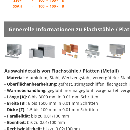
-
SS6F
100
-
100 -
8
-
SSAH
100
-
100 -
8
Generelle Informationen zu Flachstähle / Plat
Auswahldetails von Flachstähle / Platten (Metall)
- Material:
Aluminium, Stahl, Werkzeugstahl, vorvergüteter Stahl, 
- Oberflächenbearbeitung:
gefräst, stirngeschliffen, flachgeschli
- Wärmebehandlung:
geglüht, normalgeglüht, vorgehärtet, vergü
- Länge [A]:
6 bis 3000 mm in 0.01 mm Schritten
- Breite [B]:
6 bis 1500 mm in 0.01 mm Schritten
- Dicke [T]:
1.5 bis 100 mm in 0.01 mm Schritten
- Parallelität:
bis zu 0.01/100 mm
- Ebenheit:
bis zu 0.01/100 mm
- Rechtwinkligkeit:
bis zu 0.02/100mm