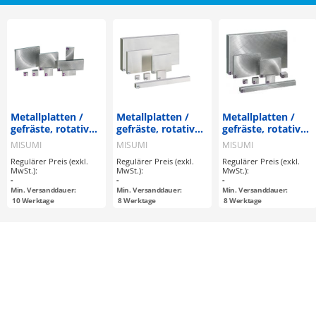
Metallplatten /
Metallplatten /
Metallplatten /
gefräste, rotativ
gefräste, rotativ
gefräste, rotativ
geschliffene
geschliffene,
geschliffene,
MISUMI
MISUMI
MISUMI
Oberfläche / A
flachgeschliffene
flachgeschliffene
Regulärer Preis (exkl.
Regulärer Preis (exkl.
Regulärer Preis (exkl.
konfigurierbar /
Oberfläche /
Oberfläche /
MwSt.):
MwSt.):
MwSt.):
EN 1.0038 Equiv.
AxBxT
AxBxT
-
-
-
konfigurierbar /
konfigurierbar /
Min. Versanddauer:
Min. Versanddauer:
Min. Versanddauer:
EN 1.4305 Equiv.
EN 1.0038 Equiv.
10
Werktage
8
Werktage
8
Werktage