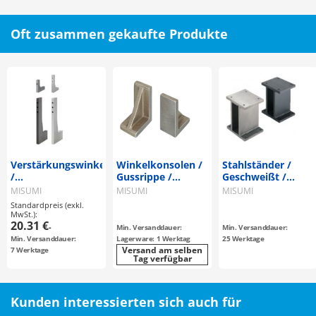
Oft zusammen gekaufte Produkte
Verstärkungswinkel
Winkelkonsolen /
Stahlständer /
/
Gussrippe /
Geschweißt /
Durchgangsbohrungen
unbearbeitet,
Bohrungspositione
MISUMI
MISUMI
MISUMI
/ Rechtwinkligkeit
Durchgangsbohrung,
wählber
Standardpreis (exkl.
0.05 / 100mm
Zylinderstiftbohrung
MwSt.):
20.31 €
/ Gusseisen /
-
Min. Versanddauer:
Min. Versanddauer:
Behandlung
Min. Versanddauer:
Lagerware: 1 Werktag
25 Werktage
wählbar
Versand am selben
7 Werktage
Tag verfügbar
Kunden interessierten sich auch für