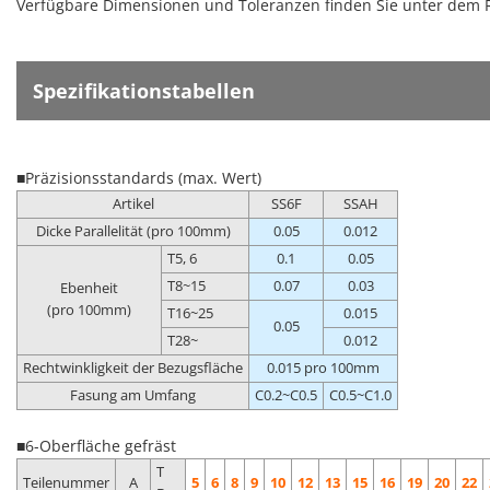
Verfügbare Dimensionen und Toleranzen finden Sie unter dem 
Spezifikationstabellen
■Präzisionsstandards (max. Wert)
Artikel
SS6F
SSAH
Dicke Parallelität (pro 100mm)
0.05
0.012
T5, 6
0.1
0.05
T8~15
0.07
0.03
Ebenheit
(pro 100mm)
T16~25
0.015
0.05
T28~
0.012
Rechtwinkligkeit der Bezugsfläche
0.015 pro 100mm
Fasung am Umfang
C0.2~C0.5
C0.5~C1.0
■6-Oberfläche gefräst
T
Teilenummer
A
5
6
8
9
10
12
13
15
16
19
20
22