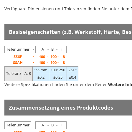
Verfügbare Dimensionen und Toleranzen finden Sie unter dem 
Basiseigenschaften (z.B. Werkstoff, Härte, Be
-
Teilenummer
A - B - T
-
SS6F
100
-
100 -
8
-
SSAH
100
-
100 -
8
~99mm
100~250
251~
Toleranz
A, B
±0.2
±0.25
±0.4
Weitere Spezifikationen finden Sie unter dem Reiter
Weitere In
Zusammensetzung eines Produktcodes
-
Teilenummer
A - B - T