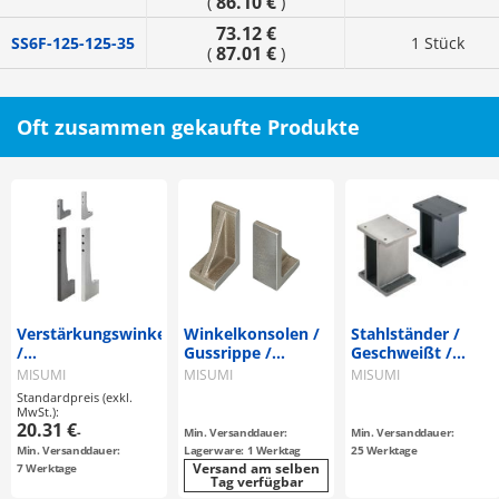
86.10 €
(
)
73.12 €
SS6F-125-125-35
1 Stück
87.01 €
(
)
Oft zusammen gekaufte Produkte
Verstärkungswinkel
Winkelkonsolen /
Stahlständer /
/
Gussrippe /
Geschweißt /
Durchgangsbohrungen
unbearbeitet,
Bohrungspositione
MISUMI
MISUMI
MISUMI
/ Rechtwinkligkeit
Durchgangsbohrung,
wählber
Standardpreis (exkl.
0.05 / 100mm
Zylinderstiftbohrung
MwSt.):
20.31 €
/ Gusseisen /
-
Min. Versanddauer:
Min. Versanddauer:
Behandlung
Min. Versanddauer:
Lagerware: 1 Werktag
25 Werktage
wählbar
Versand am selben
7 Werktage
Tag verfügbar