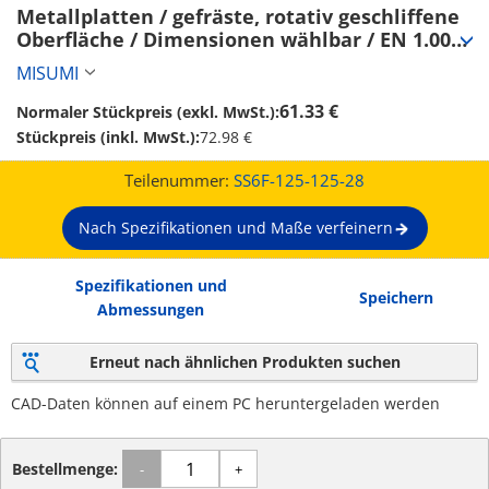
Metallplatten / gefräste, rotativ geschliffene 
Oberfläche / Dimensionen wählbar / EN 1.0038 
Equiv. (SS6F-125-125-28)
MISUMI
61.33 €
Normaler Stückpreis (exkl. MwSt.):
Stückpreis (inkl. MwSt.):
72.98 €
Teilenummer:
SS6F-125-125-28
Nach Spezifikationen und Maße verfeinern
Spezifikationen und
Speichern
Abmessungen
Erneut nach ähnlichen Produkten suchen
CAD-Daten können auf einem PC heruntergeladen werden
Bestellmenge:
-
+