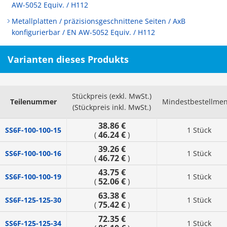
AW-5052 Equiv. / H112
Metallplatten / präzisionsgeschnittene Seiten / AxB
konfigurierbar / EN AW-5052 Equiv. / H112
Varianten dieses Produkts
Stückpreis (exkl. MwSt.)
Teilenummer
Mindestbestellme
(Stückpreis inkl. MwSt.)
38.86 €
SS6F-100-100-15
1 Stück
46.24 €
(
)
39.26 €
SS6F-100-100-16
1 Stück
46.72 €
(
)
43.75 €
SS6F-100-100-19
1 Stück
52.06 €
(
)
63.38 €
SS6F-125-125-30
1 Stück
75.42 €
(
)
72.35 €
SS6F-125-125-34
1 Stück