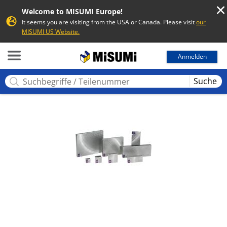
Welcome to MISUMI Europe!
It seems you are visiting from the USA or Canada. Please visit
our
MISUMI US Website.
MISUMI
Anmelden
Suche