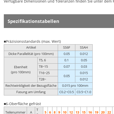
Verfügbare Dimensionen und Toleranzen finden Sie unter dem 
Spezifikationstabellen
■Präzisionsstandards (max. Wert)
Artikel
SS6F
SSAH
Dicke Parallelität (pro 100mm)
0.05
0.012
T5, 6
0.1
0.05
T8~15
0.07
0.03
Ebenheit
(pro 100mm)
T16~25
0.015
0.05
T28~
0.012
Rechtwinkligkeit der Bezugsfläche
0.015 pro 100mm
Fasung am Umfang
C0.2~C0.5
C0.5~C1.0
■6-Oberfläche gefräst
T
Teilenummer
A
5
6
8
9
10
12
13
15
16
19
20
22