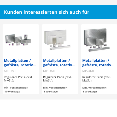
Kunden interessierten sich auch für
Metallplatten /
Metallplatten /
Metallplatten /
gefräste, rotativ
gefräste, rotativ
gefräste, rotativ
geschliffene
geschliffene,
geschliffene,
MISUMI
MISUMI
MISUMI
Oberfläche / A
flachgeschliffene
flachgeschliffene
Regulärer Preis (exkl.
Regulärer Preis (exkl.
Regulärer Preis (exkl.
konfigurierbar /
Oberfläche /
Oberfläche /
MwSt.):
MwSt.):
MwSt.):
EN 1.0038 Equiv.
AxBxT
AxBxT
-
-
-
konfigurierbar /
konfigurierbar /
Min. Versanddauer:
Min. Versanddauer:
Min. Versanddauer:
EN 1.4305 Equiv.
EN 1.0038 Equiv.
10
Werktage
8
Werktage
8
Werktage