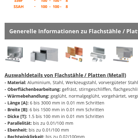
-
SS6F
100
-
100 -
8
-
SSAH
100
-
100 -
8
Generelle Informationen zu Flachstähle / Plat
Auswahldetails von Flachstähle / Platten (Metall)
- Material:
Aluminium, Stahl, Werkzeugstahl, vorvergüteter Stahl, 
- Oberflächenbearbeitung:
gefräst, stirngeschliffen, flachgeschli
- Wärmebehandlung:
geglüht, normalgeglüht, vorgehärtet, vergü
- Länge [A]:
6 bis 3000 mm in 0.01 mm Schritten
- Breite [B]:
6 bis 1500 mm in 0.01 mm Schritten
- Dicke [T]:
1.5 bis 100 mm in 0.01 mm Schritten
- Parallelität:
bis zu 0.01/100 mm
- Ebenheit:
bis zu 0.01/100 mm
- Rechtwinkligkeit:
bis zu 0.02/100mm