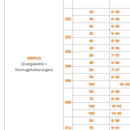
25
6~34
202
30
6~34
45
8~36
30
6~34
203
45
8~36
38
6~36
204
50
7~37
MHPUS
38
6~36
(Energiekette +
206
Montagehalterungen)
50
7~37
50
6~38
306
100
10~42
50
6~38
75
8~40
408
100
10~42
150
13~45
50
6~38
412
75
9~41