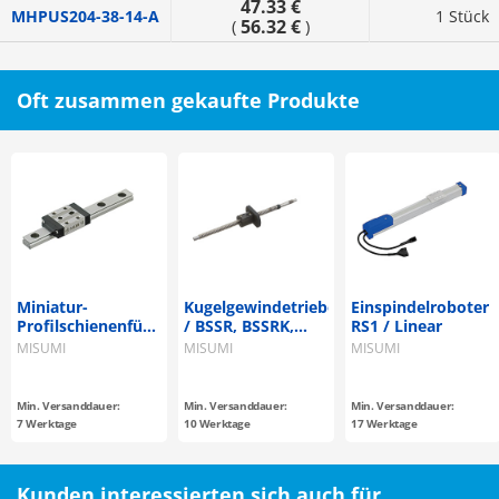
47.33 €
MHPUS204-38-14-A
1 Stück
56.32 €
(
)
Oft zusammen gekaufte Produkte
Miniatur-
Kugelgewindetriebe
Einspindelroboter
Profilschienenführungen
/ BSSR, BSSRK,
RS1 / Linear
/ SSEBN□, SSE2BN□
BSST, BSSZ, BSSZK
MISUMI
MISUMI
MISUMI
/ rostfreier Stahl /
/ Stahl /
Stiftbohrung
phosphatiert / 58-
62 HRC /
Min. Versanddauer:
Min. Versanddauer:
Min. Versanddauer:
Kompaktflansch /
7 Werktage
10 Werktage
17 Werktage
Ø 8 / Steigung 2 - 4
/ C7, C10 / gerollt
Kunden interessierten sich auch für