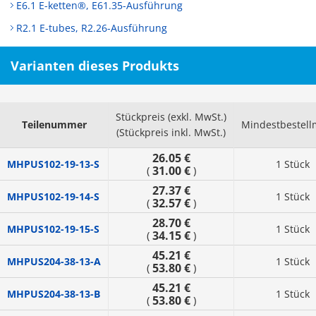
E6.1 E-ketten®, E61.35-Ausführung
R2.1 E-tubes, R2.26-Ausführung
Varianten dieses Produkts
Stückpreis (exkl. MwSt.)
Teilenummer
Mindestbestel
(Stückpreis inkl. MwSt.)
26.05 €
MHPUS102-19-13-S
1 Stück
31.00 €
(
)
27.37 €
MHPUS102-19-14-S
1 Stück
32.57 €
(
)
28.70 €
MHPUS102-19-15-S
1 Stück
34.15 €
(
)
45.21 €
MHPUS204-38-13-A
1 Stück
53.80 €
(
)
45.21 €
MHPUS204-38-13-B
1 Stück
53.80 €
(
)