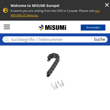
Welcome to MISUMI Europe!
It seems you are visiting from the USA or Canada. Please visit
our
MISUMI US Website.
MISUMI
Anmelden
Suche