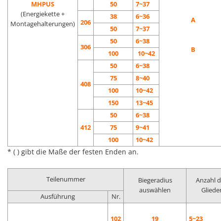
MHPUS
50
7~37
(Energiekette +
38
6~36
A
206
Montagehalterungen)
50
7~37
50
6~38
306
B
100
10~42
50
6~38
75
8~40
408
100
10~42
150
13~45
50
6~38
412
75
9~41
100
10~42
* ( ) gibt die Maße der festen Enden an.
Teilenummer
Biegeradius
Anzahl d
auswählen
Gliede
Ausführung
Nr.
102
19
5~23