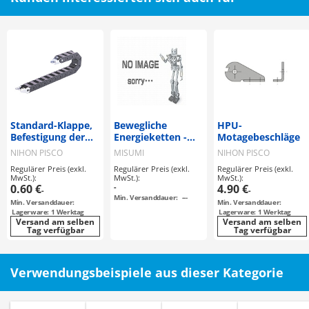
Standard-Klappe,
Bewegliche
HPU-
Befestigung der
Energieketten -
Motagebeschläge
Serie HPK
geschlitzte
NIHON PISCO
MISUMI
NIHON PISCO
Ausführung
Regulärer Preis (exkl.
Regulärer Preis (exkl.
Regulärer Preis (exkl.
MwSt.):
MwSt.):
MwSt.):
0.60 €
-
4.90 €
-
-
Min. Versanddauer:
---
Min. Versanddauer:
Min. Versanddauer:
Lagerware: 1 Werktag
Lagerware: 1 Werktag
Versand am selben
Versand am selben
Tag verfügbar
Tag verfügbar
Verwendungsbeispiele aus dieser Kategorie