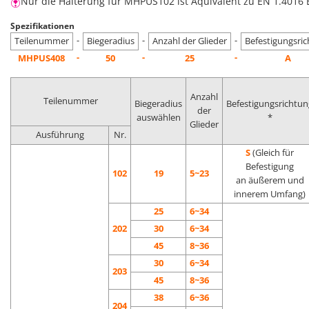
Nur die Halterung für MHPUS102 ist Äquivalent zu EN 1.4016 
Spezifikationen
-
-
-
Teilenummer
Biegeradius
Anzahl der Glieder
Befestigungsri
-
-
-
MHPUS408
50
25
A
Anzahl
Teilenummer
Biegeradius
Befestigungsrichtun
der
auswählen
*
Glieder
Ausführung
Nr.
S
(Gleich für
Befestigung
102
19
5~23
an äußerem und
innerem Umfang)
25
6~34
202
30
6~34
45
8~36
30
6~34
203
45
8~36
38
6~36
204