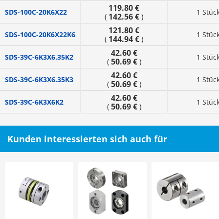
119.80 €
SDS-100C-20K6X22
1 Stüc
142.56 €
(
)
121.80 €
SDS-100C-20K6X22K6
1 Stüc
144.94 €
(
)
42.60 €
SDS-39C-6K3X6.35K2
1 Stüc
50.69 €
(
)
42.60 €
SDS-39C-6K3X6.35K3
1 Stüc
50.69 €
(
)
42.60 €
SDS-39C-6K3X6K2
1 Stüc
50.69 €
(
)
Kunden interessierten sich auch für