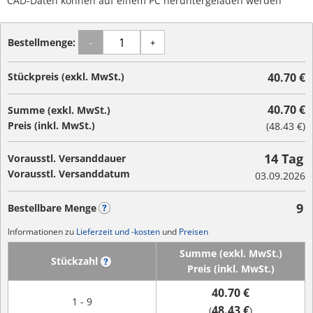
CAD-Daten können auf einem PC heruntergeladen werden
Bestellmenge:
-
+
Stückpreis (exkl. MwSt.)
40.70 €
40.70 €
Summe (exkl. MwSt.)
Preis (inkl. MwSt.)
(
48.43 €
)
14 Tag
Vorausstl. Versanddauer
Vorausstl. Versanddatum
03.09.2026
9
Bestellbare Menge
?
Informationen zu
Lieferzeit und -kosten
und
Preisen
Summe (exkl. MwSt.)
Stückzahl
?
Preis (inkl. MwSt.)
40.70 €
1 - 9
48.43 €
(
)