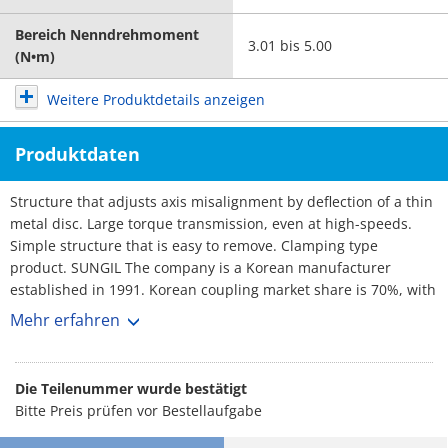
Bereich Nenndrehmoment
3.01 bis 5.00
(N•m)
Weitere Produktdetails anzeigen
Produktdaten
Structure that adjusts axis misalignment by deflection of a thin
metal disc. Large torque transmission, even at high-speeds.
Simple structure that is easy to remove. Clamping type
product. SUNGIL The company is a Korean manufacturer
established in 1991. Korean coupling market share is 70%, with
over 3,000 customers. No1 maker. Rich selection, and short
Mehr erfahren
lead-times.
Die Teilenummer wurde bestätigt
Bitte Preis prüfen vor Bestellaufgabe