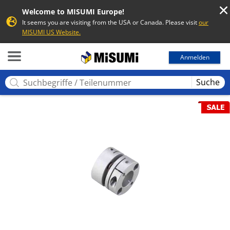
Welcome to MISUMI Europe!
It seems you are visiting from the USA or Canada. Please visit
our
MISUMI US Website.
MISUMI
Anmelden
Suche