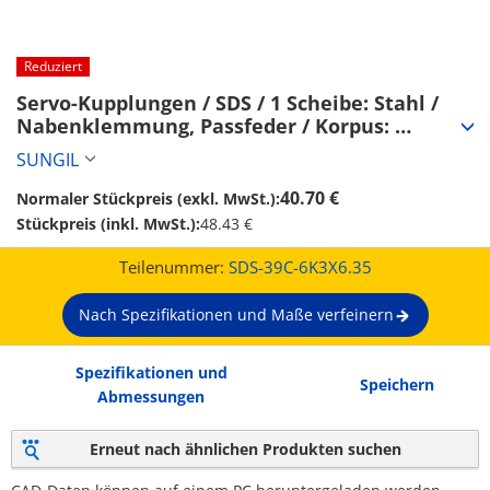
Reduziert
Servo-Kupplungen / SDS / 1 Scheibe: Stahl / 
Nabenklemmung, Passfeder / Korpus: 
Aluminium (SDS-39C-6K3X6.35)
SUNGIL
40.70 €
Normaler Stückpreis (exkl. MwSt.):
Stückpreis (inkl. MwSt.):
48.43 €
Teilenummer:
SDS-39C-6K3X6.35
Nach Spezifikationen und Maße verfeinern
Spezifikationen und
Speichern
Abmessungen
Erneut nach ähnlichen Produkten suchen