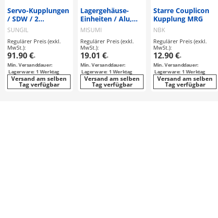
Servo-Kupplungen
Lagergehäuse-
Starre Couplicon
/ SDW / 2
Einheiten / Alu,
Kupplung MRG
Scheiben: Stahl /
Stahl, Edelstahl /
SUNGIL
MISUMI
NBK
Nabenklemmung,
beschichtet /
Regulärer Preis (exkl.
Regulärer Preis (exkl.
Regulärer Preis (exkl.
Passfeder /
Flansch /
MwSt.):
MwSt.):
MwSt.):
Korpus:
abgesetzt /
91.90 €
19.01 €
12.90 €
-
-
-
Aluminium
Senkbohrung,
Min. Versanddauer:
Min. Versanddauer:
Min. Versanddauer:
Innengewinde /
Lagerware: 1 Werktag
Lagerware: 1 Werktag
Lagerware: 1 Werktag
Kugellager /
Versand am selben
Versand am selben
Versand am selben
Tag verfügbar
Sicherungsring
Tag verfügbar
Tag verfügbar