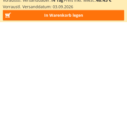
48.43 €
Vorausstl. Versanddauer:
14 Tag
Preis inkl. MwSt.:
Vorraustl. Versanddatum:
03.09.2026
In Warenkorb legen