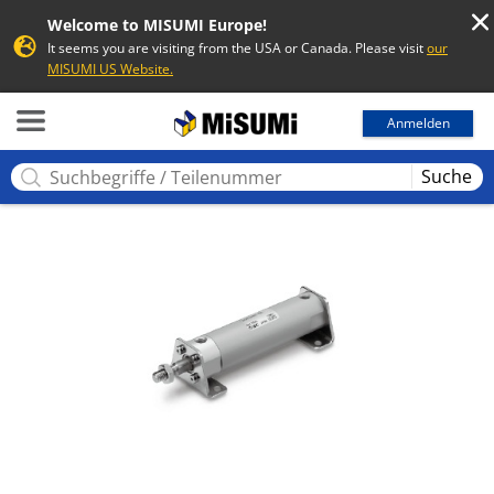
Welcome to MISUMI Europe!
It seems you are visiting from the USA or Canada. Please visit
our
MISUMI US Website.
MISUMI
Anmelden
Suche