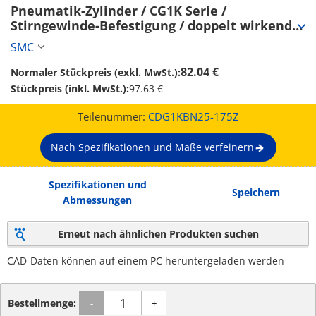
Pneumatik-Zylinder / CG1K Serie / 
Stirngewinde-Befestigung / doppelt wirkend 
(CDG1KBN25-175Z)
SMC
82.04 €
Normaler Stückpreis (exkl. MwSt.):
Stückpreis (inkl. MwSt.):
97.63 €
Teilenummer:
CDG1KBN25-175Z
Nach Spezifikationen und Maße verfeinern
Spezifikationen und
Speichern
Abmessungen
Erneut nach ähnlichen Produkten suchen
CAD-Daten können auf einem PC heruntergeladen werden
Bestellmenge:
-
+