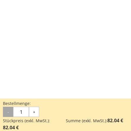
Bestellmenge:
-
+
82.04 €
Stückpreis (exkl. MwSt.):
Summe (exkl. MwSt.):
82.04 €