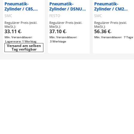
Pneumatik-
Pneumatik-
Pneumatik-
Zylinder / C85,
Zylinder / DSNU
Zylinder / CM2
CD85 / ISO 6432 /
Serie /
Serie /
SMC
FESTO
SMC
rund /
Rundzylinder
Gewindeflansch-
Regulärer Preis (exkl.
Regulärer Preis (exkl.
Regulärer Preis (exkl.
Gewindeflansch-
Befestigung /
MwSt.):
MwSt.):
MwSt.):
Befestigung /
doppelt wirkend /
33.11 €
37.10 €
56.36 €
-
-
-
doppelt wirkend
Kolbenstange
Min. Versanddauer:
Min. Versanddauer:
Min. Versanddauer:
7
Tage
einseitig
Lagerware: 1 Werktag
3
Werktage
Versand am selben
Tag verfügbar