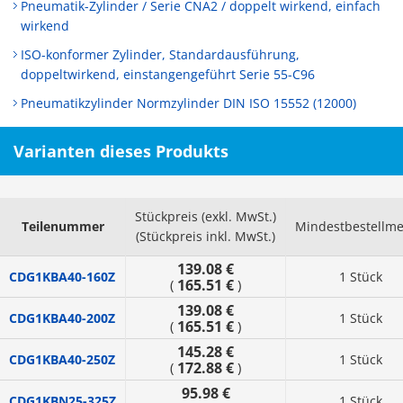
Pneumatik-Zylinder / Serie CNA2 / doppelt wirkend, einfach
wirkend
ISO-konformer Zylinder, Standardausführung,
doppeltwirkend, einstangengeführt Serie 55-C96
Pneumatikzylinder Normzylinder DIN ISO 15552 (12000)
Varianten dieses Produkts
Stückpreis (exkl. MwSt.)
Teilenummer
Mindestbestellm
(Stückpreis inkl. MwSt.)
139.08 €
CDG1KBA40-160Z
1 Stück
165.51 €
(
)
139.08 €
CDG1KBA40-200Z
1 Stück
165.51 €
(
)
145.28 €
CDG1KBA40-250Z
1 Stück
172.88 €
(
)
95.98 €
CDG1KBN25-325Z
1 Stück