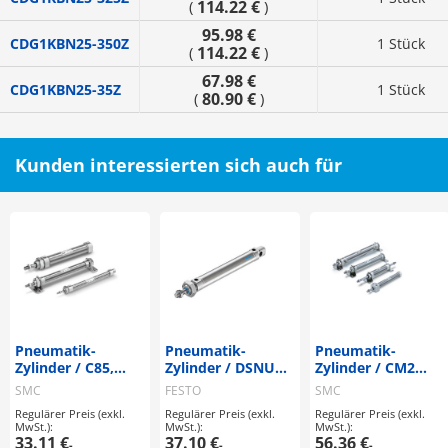
114.22 €
(
)
95.98 €
CDG1KBN25-350Z
1 Stück
114.22 €
(
)
67.98 €
CDG1KBN25-35Z
1 Stück
80.90 €
(
)
Kunden interessierten sich auch für
Pneumatik-
Pneumatik-
Pneumatik-
Zylinder / C85,
Zylinder / DSNU
Zylinder / CM2
CD85 / ISO 6432 /
Serie /
Serie /
SMC
FESTO
SMC
rund /
Rundzylinder
Gewindeflansch-
Regulärer Preis (exkl.
Regulärer Preis (exkl.
Regulärer Preis (exkl.
Gewindeflansch-
Befestigung /
MwSt.):
MwSt.):
MwSt.):
Befestigung /
doppelt wirkend /
33.11 €
37.10 €
56.36 €
-
-
-