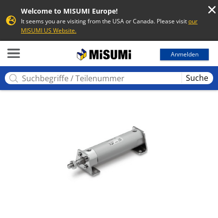
Welcome to MISUMI Europe!
It seems you are visiting from the USA or Canada. Please visit
our
MISUMI US Website.
MISUMI
Anmelden
Suche