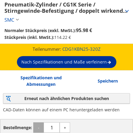
Pneumatik-Zylinder / CG1K Serie / 
Stirngewinde-Befestigung / doppelt wirkend 
(CDG1KBN25-320Z)
SMC
95.98 €
Normaler Stückpreis (exkl. MwSt.):
Stückpreis (inkl. MwSt.):
114.22 €
Teilenummer:
CDG1KBN25-320Z
Nach Spezifikationen und Maße verfeinern
Spezifikationen und
Speichern
Abmessungen
Erneut nach ähnlichen Produkten suchen
CAD-Daten können auf einem PC heruntergeladen werden
Bestellmenge:
-
+