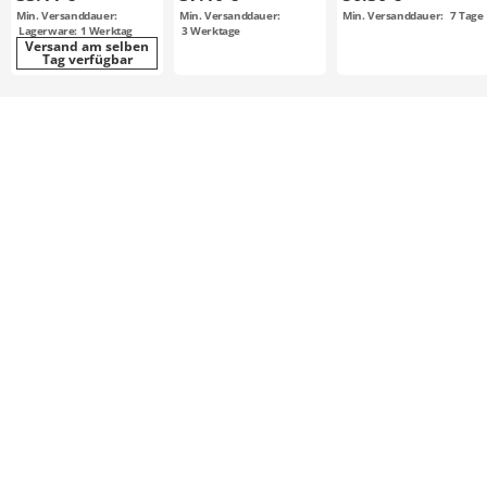
doppelt wirkend
Kolbenstange
Min. Versanddauer:
Min. Versanddauer:
Min. Versanddauer:
7
Tage
einseitig
Lagerware: 1 Werktag
3
Werktage
Versand am selben
Tag verfügbar