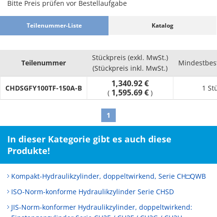
Bitte Preis prüfen vor Bestellaufgabe
Teilenummer-Liste
Katalog
Stückpreis (exkl. MwSt.)
Teilenummer
Mindestbes
(Stückpreis inkl. MwSt.)
1,340.92 €
CHDSGFY100TF-150A-B
1 St
1,595.69 €
(
)
1
In dieser Kategorie gibt es auch diese
Produkte!
Kompakt-Hydraulikzylinder, doppeltwirkend, Serie CH□QWB
ISO-Norm-konforme Hydraulikzylinder Serie CHSD
JIS-Norm-konformer Hydraulikzylinder, doppeltwirkend: