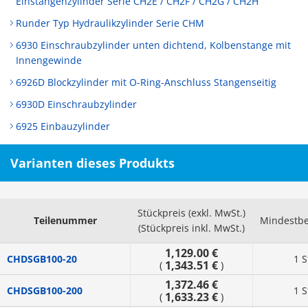
Einstangenzylinder Serie CH2E / CH2F / CH2G / CH2H
Runder Typ Hydraulikzylinder Serie CHM
6930 Einschraubzylinder unten dichtend, Kolbenstange mit
Innengewinde
6926D Blockzylinder mit O-Ring-Anschluss Stangenseitig
6930D Einschraubzylinder
6925 Einbauzylinder
Varianten dieses Produkts
Stückpreis (exkl. MwSt.)
Teilenummer
Mindestbe
(Stückpreis inkl. MwSt.)
1,129.00 €
CHDSGB100-20
1 S
1,343.51 €
(
)
1,372.46 €
CHDSGB100-200
1 S
1,633.23 €
(
)