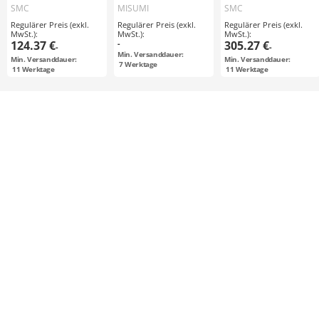
Serie CHM
/ SSEBW□,
Hydraulikzylinder,
SMC
MISUMI
SMC
SSE2BW□ /
doppeltwirkend:
Regulärer Preis (exkl.
Regulärer Preis (exkl.
Regulärer Preis (exkl.
rostfreier Stahl /
Einstangenzylinder
MwSt.):
MwSt.):
MwSt.):
breite Schiene
Serie CH2E / CH2F
124.37 €
-
305.27 €
-
-
/ CH2G / CH2H
Min. Versanddauer:
Min. Versanddauer:
Min. Versanddauer:
7
Werktage
11
Werktage
11
Werktage