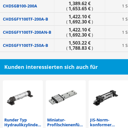
1,389.62 €
CHDSGB100-200A
1 S
1,653.65 €
(
)
1,422.10 €
CHDSGFY100TF-200A-B
1 S
1,692.30 €
(
)
1,422.10 €
CHDSGFY100TF-200AN-B
1 S
1,692.30 €
(
)
1,503.22 €
CHDSGFY100TF-250A-B
1 S
1,788.83 €
(
)
Kunden interessierten sich auch für
Runder Typ
Miniatur-
JIS-Norm-
Hydraulikzylinder
Profilschienenführungen
konformer