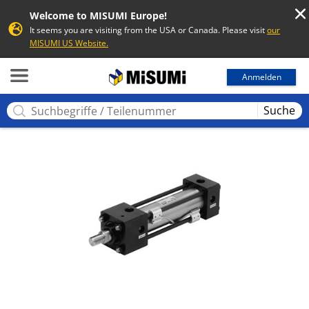
Welcome to MISUMI Europe!
It seems you are visiting from the USA or Canada. Please visit
our
MISUMI US Website.
MISUMI
Anmelden
Suche