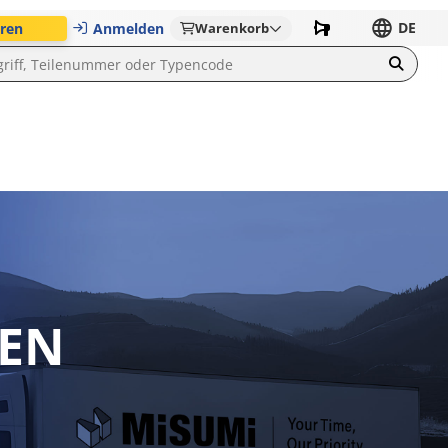
DE
eren
Anmelden
Warenkorb
REN