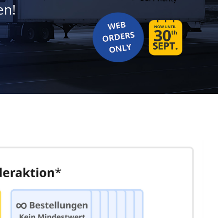
en!
.