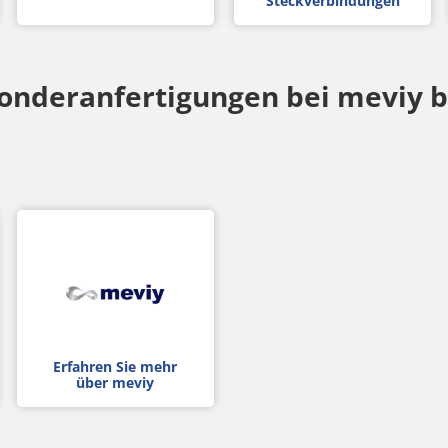
Steckverbindungen
Passwort
Haben Sie Ihr Passwort vergessen?
onderanfertigungen bei meviy b
Anmelden
Noch nicht registriert? Registrieren Sie sich jetzt
bei MISUMI!
Erfahren Sie mehr
über meviy