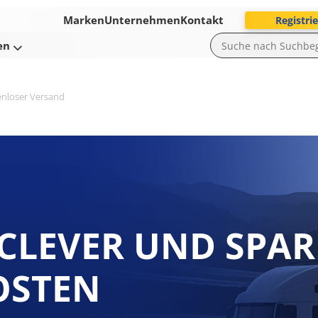
Marken
Unternehmen
Kontakt
Registri
en
enloser Versand
 CLEVER UND SPA
OSTEN